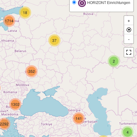
HORIZONT Einrichtungen
18
1714
+
-
37
2
352
1302
141
2292
4