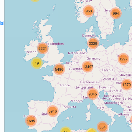
953
994
disH2020projects
.
3329
2221
1297
49
13497
5486
1370
9045
5946
1695
354