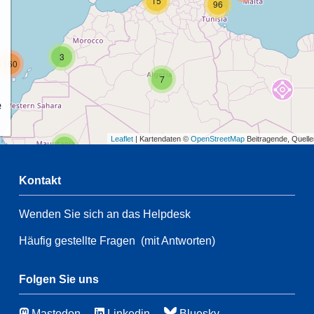
15
96
3
160
7
e
Leaflet
| Kartendaten ©
OpenStreetMap
Beitragende, Quell
2
Kontakt
68
Wenden Sie sich an das Helpdesk
2
42
Häufig gestellte Fragen
(mit Antworten)
42
160
Folgen Sie uns
9
6
Mastodon
Linkedin
Bluesky