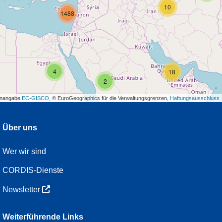
10
1488
4
18
2
enangabe
EC-GISCO
, © EuroGeographics für die Verwaltungsgrenzen,
Haftungsausschluss
Über uns
3
Wer wir sind
7
48
CORDIS-Dienste
Newsletter
3
Weiterführende Links