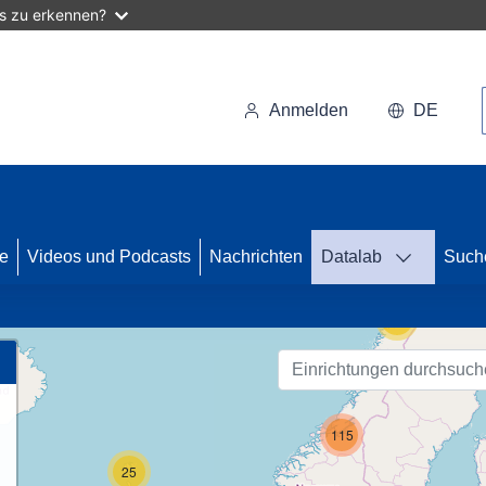
as zu erkennen?
Anmelden
DE
33
se
Videos und Podcasts
Nachrichten
Datalab
Such
59
115
25