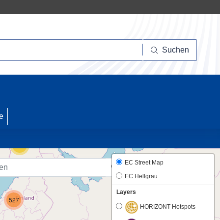
Suchen
Suchen
17
e
24
EC Street Map
EC Hellgrau
Layers
527
HORIZONT Hotspots