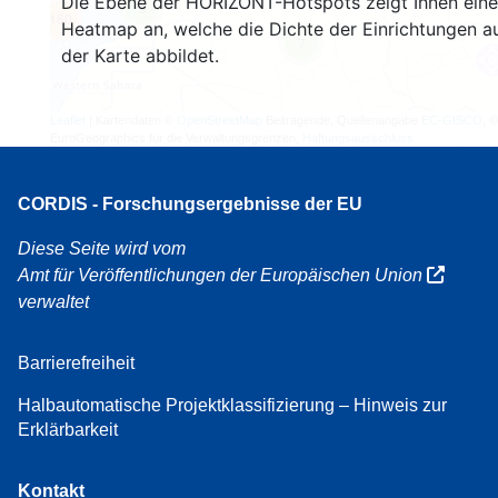
Die Ebene der HORIZONT-Hotspots zeigt Ihnen eine
3
160
Heatmap an, welche die Dichte der Einrichtungen a
7
der Karte abbildet.
Leaflet
| Kartendaten ©
OpenStreetMap
Beitragende, Quellenangabe
EC-GISCO
, ©
EuroGeographics für die Verwaltungsgrenzen,
Haftungsausschluss
CORDIS - Forschungsergebnisse der EU
Diese Seite wird vom
Amt für Veröffentlichungen der Europäischen Union
verwaltet
Barrierefreiheit
Halbautomatische Projektklassifizierung – Hinweis zur
Erklärbarkeit
Kontakt