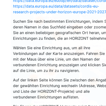
https://data.europa.eu/euodp/en/data/dataset/cor
https://data.europa.eu/data/datasets/cordis-eu-
research-projects-under-horizon-europe-2021-2027
1447
Suchen Sie nach bestimmten Einrichtungen, indem S
deren Namen in das Suchfeld eingeben oder zoom
10713
Sie an einen beliebigen geografischen Ort heran, u
6078
Einrichtungen zu finden, die an HORIZONT teilnehm
Wählen Sie eine Einrichtung aus, um all ihre
9003
Verbindungen auf der Karte anzuzeigen. Fahren Sie
6970
mit der Maus über eine Linie, um den Namen der
verbundenen Einrichtung anzuzeigen und klicken Si
auf die Linie, um zu ihr zu navigieren.
6265
1516
Auf der linken Seite können Sie zwischen den Anga
651
der gewählten Einrichtung wechseln (Adresse, Webs
und Liste der HORIZONT-Projekte) und alle
75
verbundenen Einrichtungen auflisten.