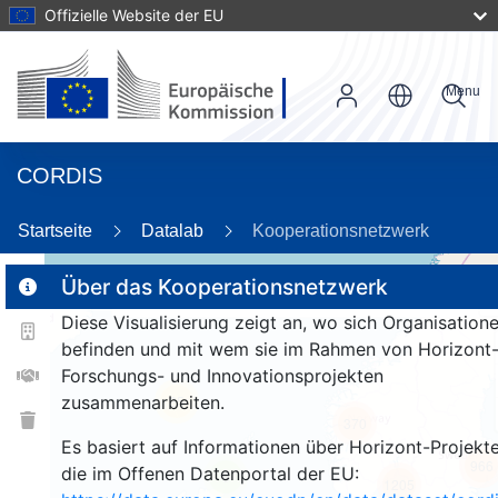
Offizielle Website der EU
Menu
CORDIS
89
Startseite
Datalab
Kooperationsnetzwerk
Über das Kooperationsnetzwerk
Diese Visualisierung zeigt an, wo sich Organisation
2
befinden und mit wem sie im Rahmen von Horizont
Forschungs- und Innovationsprojekten
zusammenarbeiten.
25
370
Es basiert auf Informationen über Horizont-Projekte
966
die im Offenen Datenportal der EU:
9
1205