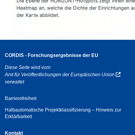
Die Ebene der HORIZONT-Hotspots zeigt Ihnen eine
4
160
Heatmap an, welche die Dichte der Einrichtungen a
7
der Karte abbildet.
Leaflet
| Kartendaten ©
OpenStreetMap
Beitragende, Quellenangabe
EC-GISCO
, ©
EuroGeographics für die Verwaltungsgrenzen,
Haftungsausschluss
CORDIS - Forschungsergebnisse der EU
Diese Seite wird vom
Amt für Veröffentlichungen der Europäischen Union
verwaltet
Barrierefreiheit
Halbautomatische Projektklassifizierung – Hinweis zur
Erklärbarkeit
Kontakt