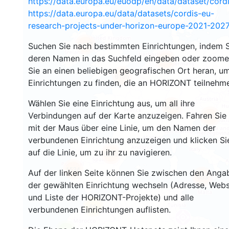
https://data.europa.eu/euodp/en/data/dataset/cor
https://data.europa.eu/data/datasets/cordis-eu-
research-projects-under-horizon-europe-2021-2027
1447
Suchen Sie nach bestimmten Einrichtungen, indem S
deren Namen in das Suchfeld eingeben oder zoom
10667
Sie an einen beliebigen geografischen Ort heran, u
6105
Einrichtungen zu finden, die an HORIZONT teilnehm
Wählen Sie eine Einrichtung aus, um all ihre
9018
Verbindungen auf der Karte anzuzeigen. Fahren Sie
6963
mit der Maus über eine Linie, um den Namen der
verbundenen Einrichtung anzuzeigen und klicken Si
auf die Linie, um zu ihr zu navigieren.
6255
1534
Auf der linken Seite können Sie zwischen den Anga
653
der gewählten Einrichtung wechseln (Adresse, Webs
und Liste der HORIZONT-Projekte) und alle
68
verbundenen Einrichtungen auflisten.