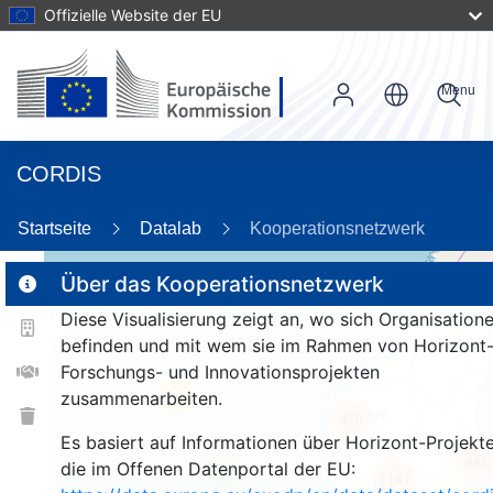
Offizielle Website der EU
Menu
CORDIS
89
Startseite
Datalab
Kooperationsnetzwerk
Über das Kooperationsnetzwerk
Diese Visualisierung zeigt an, wo sich Organisation
2
befinden und mit wem sie im Rahmen von Horizont
Forschungs- und Innovationsprojekten
zusammenarbeiten.
25
370
Es basiert auf Informationen über Horizont-Projekte
981
die im Offenen Datenportal der EU:
9
1181