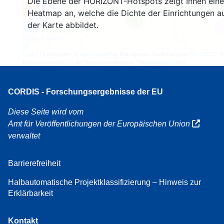
Die Ebene der HORIZONT-Hotspots zeigt Ihnen eine
160
Heatmap an, welche die Dichte der Einrichtungen a
7
der Karte abbildet.
Leaflet
| Kartendaten ©
OpenStreetMap
Beitragende, Quellenangabe
EC-GISCO
, ©
EuroGeographics für die Verwaltungsgrenzen,
Haftungsausschluss
CORDIS - Forschungsergebnisse der EU
Diese Seite wird vom
Amt für Veröffentlichungen der Europäischen Union
verwaltet
Barrierefreiheit
Halbautomatische Projektklassifizierung – Hinweis zur
Erklärbarkeit
Kontakt