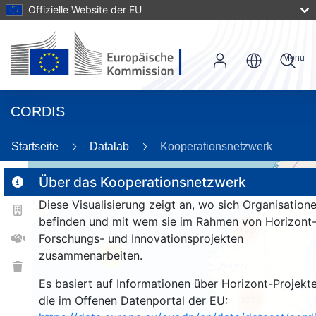
Offizielle Website der EU
Menu
CORDIS
Startseite
Datalab
Kooperationsnetzwerk
Über das Kooperationsnetzwerk
Diese Visualisierung zeigt an, wo sich Organisation
2
befinden und mit wem sie im Rahmen von Horizont
178
Forschungs- und Innovationsprojekten
zusammenarbeiten.
25
Es basiert auf Informationen über Horizont-Projekte
die im Offenen Datenportal der EU:
1375