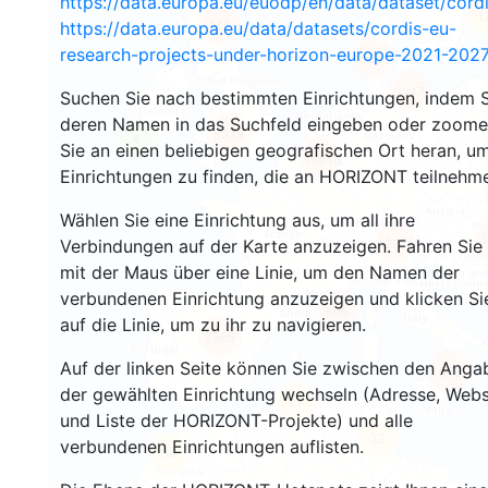
https://data.europa.eu/euodp/en/data/dataset/cor
1
111
https://data.europa.eu/data/datasets/cordis-eu-
research-projects-under-horizon-europe-2021-2027
129
3247
Suchen Sie nach bestimmten Einrichtungen, indem S
deren Namen in das Suchfeld eingeben oder zoom
5338
4
Sie an einen beliebigen geografischen Ort heran, u
10613
Einrichtungen zu finden, die an HORIZONT teilnehm
Wählen Sie eine Einrichtung aus, um all ihre
3
12261
Verbindungen auf der Karte anzuzeigen. Fahren Sie
mit der Maus über eine Linie, um den Namen der
verbundenen Einrichtung anzuzeigen und klicken Si
606
auf die Linie, um zu ihr zu navigieren.
7595
Auf der linken Seite können Sie zwischen den Anga
506
der gewählten Einrichtung wechseln (Adresse, Webs
11
und Liste der HORIZONT-Projekte) und alle
32
verbundenen Einrichtungen auflisten.
54