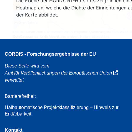
Die Ebene der HORIZONT-Hotspots zeigt Ihnen eine
160
Heatmap an, welche die Dichte der Einrichtungen a
7
der Karte abbildet.
Leaflet
| Kartendaten ©
OpenStreetMap
Beitragende, Quellenangabe
EC-GISCO
, ©
EuroGeographics für die Verwaltungsgrenzen,
Haftungsausschluss
CORDIS - Forschungsergebnisse der EU
Diese Seite wird vom
Amt für Veröffentlichungen der Europäischen Union
verwaltet
Barrierefreiheit
Halbautomatische Projektklassifizierung – Hinweis zur
Erklärbarkeit
Kontakt