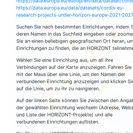
https://data.europa.eu/euodp/en/data/dataset/cor
4104
https://data.europa.eu/data/datasets/cordis-eu-
research-projects-under-horizon-europe-2021-2027
1403
Suchen Sie nach bestimmten Einrichtungen, indem S
deren Namen in das Suchfeld eingeben oder zoom
2524
Sie an einen beliebigen geografischen Ort heran, u
5612
Einrichtungen zu finden, die an HORIZONT teilnehm
16131
Wählen Sie eine Einrichtung aus, um all ihre
Verbindungen auf der Karte anzuzeigen. Fahren Sie
6663
mit der Maus über eine Linie, um den Namen der
verbundenen Einrichtung anzuzeigen und klicken Si
4665
auf die Linie, um zu ihr zu navigieren.
36
3391
Auf der linken Seite können Sie zwischen den Anga
der gewählten Einrichtung wechseln (Adresse, Webs
420
556
und Liste der HORIZONT-Projekte) und alle
verbundenen Einrichtungen auflisten.