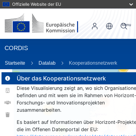
Offizielle Website der EU
Menu
CORDIS
Startseite
Datalab
Kooperationsnetzwerk
59
2
Über das Kooperationsnetzwerk
Diese Visualisierung zeigt an, wo sich Organisation
befinden und mit wem sie im Rahmen von Horizont
156
Forschungs- und Innovationsprojekten
zusammenarbeiten.
25
Es basiert auf Informationen über Horizont-Projekte
1570
264
die im Offenen Datenportal der EU:
9