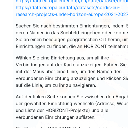
https://data.europa.eu/euodp/en/data/dataset/cor
https://data.europa.eu/data/datasets/cordis-eu-
research-projects-under-horizon-europe-2021-2027
3537
1568
Suchen Sie nach bestimmten Einrichtungen, indem S
deren Namen in das Suchfeld eingeben oder zoom
Sie an einen beliebigen geografischen Ort heran, u
242
77
Einrichtungen zu finden, die an HORIZONT teilnehm
18664
Wählen Sie eine Einrichtung aus, um all ihre
8928
Verbindungen auf der Karte anzuzeigen. Fahren Sie
mit der Maus über eine Linie, um den Namen der
512
verbundenen Einrichtung anzuzeigen und klicken Si
auf die Linie, um zu ihr zu navigieren.
5816
1825
896
Auf der linken Seite können Sie zwischen den Anga
der gewählten Einrichtung wechseln (Adresse, Webs
und Liste der HORIZONT-Projekte) und alle
verbundenen Einrichtungen auflisten.