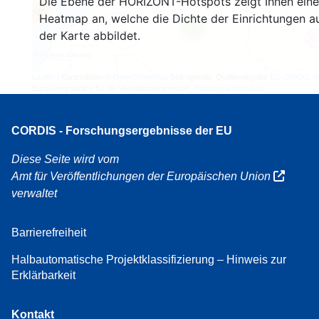
Die Ebene der HORIZONT-Hotspots zeigt Ihnen eine
160
Heatmap an, welche die Dichte der Einrichtungen a
7
der Karte abbildet.
Leaflet
| Kartendaten ©
OpenStreetMap
Beitragende, Quellenangabe
EC-GISCO
, ©
EuroGeographics für die Verwaltungsgrenzen,
Haftungsausschluss
CORDIS - Forschungsergebnisse der EU
Diese Seite wird vom
Amt für Veröffentlichungen der Europäischen Union
verwaltet
Barrierefreiheit
Halbautomatische Projektklassifizierung – Hinweis zur
Erklärbarkeit
Kontakt