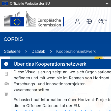
Offizielle Website der EU
Menu
CORDIS
Startseite
Datalab
Kooperationsnetzwerk
31
Über das Kooperationsnetzwerk
Diese Visualisierung zeigt an, wo sich Organisation
2
befinden und mit wem sie im Rahmen von Horizont
114
Forschungs- und Innovationsprojekten
zusammenarbeiten.
25
Es basiert auf Informationen über Horizont-Projekte
257
1656
die im Offenen Datenportal der EU: