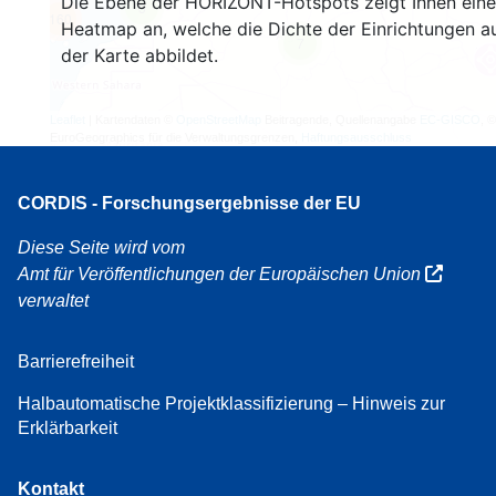
Die Ebene der HORIZONT-Hotspots zeigt Ihnen eine
3
160
Heatmap an, welche die Dichte der Einrichtungen a
7
der Karte abbildet.
Leaflet
| Kartendaten ©
OpenStreetMap
Beitragende, Quellenangabe
EC-GISCO
, ©
EuroGeographics für die Verwaltungsgrenzen,
Haftungsausschluss
CORDIS - Forschungsergebnisse der EU
Diese Seite wird vom
Amt für Veröffentlichungen der Europäischen Union
verwaltet
Barrierefreiheit
Halbautomatische Projektklassifizierung – Hinweis zur
Erklärbarkeit
Kontakt