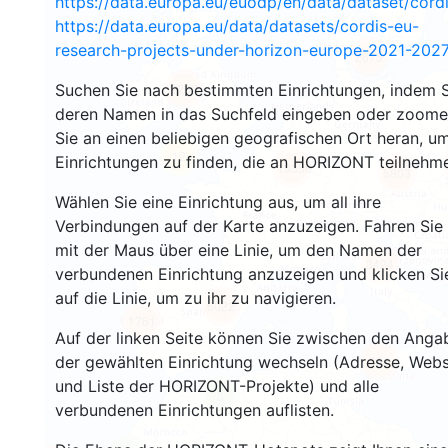
https://data.europa.eu/euodp/en/data/dataset/cor
https://data.europa.eu/data/datasets/cordis-eu-
research-projects-under-horizon-europe-2021-2027
2675
Suchen Sie nach bestimmten Einrichtungen, indem S
2202
deren Namen in das Suchfeld eingeben oder zoom
Sie an einen beliebigen geografischen Ort heran, u
12
Einrichtungen zu finden, die an HORIZONT teilnehm
19358
5803
Wählen Sie eine Einrichtung aus, um all ihre
Verbindungen auf der Karte anzuzeigen. Fahren Sie
mit der Maus über eine Linie, um den Namen der
3424
verbundenen Einrichtung anzuzeigen und klicken Si
auf die Linie, um zu ihr zu navigieren.
6022
1761
Auf der linken Seite können Sie zwischen den Anga
der gewählten Einrichtung wechseln (Adresse, Webs
481
und Liste der HORIZONT-Projekte) und alle
3
verbundenen Einrichtungen auflisten.