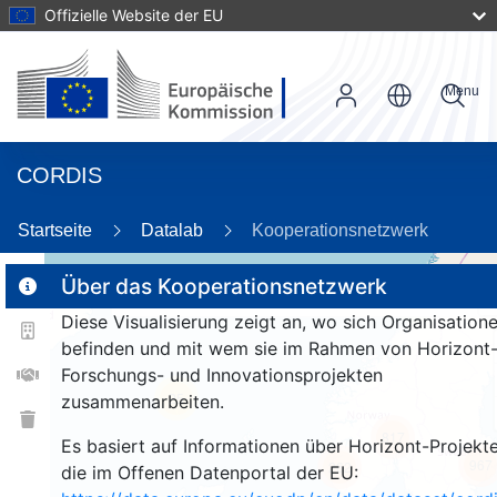
Offizielle Website der EU
Menu
CORDIS
87
Startseite
Datalab
Kooperationsnetzwerk
Über das Kooperationsnetzwerk
3
Diese Visualisierung zeigt an, wo sich Organisation
2
befinden und mit wem sie im Rahmen von Horizont
Forschungs- und Innovationsprojekten
25
zusammenarbeiten.
817
Es basiert auf Informationen über Horizont-Projekte
967
262
die im Offenen Datenportal der EU: