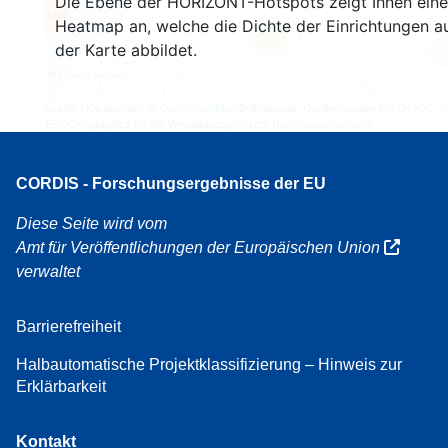
Die Ebene der HORIZONT-Hotspots zeigt Ihnen eine
164
Heatmap an, welche die Dichte der Einrichtungen a
7
der Karte abbildet.
Leaflet
| Kartendaten ©
OpenStreetMap
Beitragende, Quellenangabe
EC-GISCO
, ©
EuroGeographics für die Verwaltungsgrenzen,
Haftungsausschluss
CORDIS - Forschungsergebnisse der EU
Diese Seite wird vom
Amt für Veröffentlichungen der Europäischen Union
verwaltet
Barrierefreiheit
Halbautomatische Projektklassifizierung – Hinweis zur
Erklärbarkeit
Kontakt