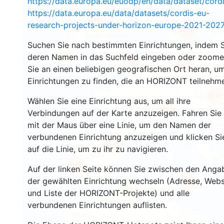
https://data.europa.eu/euodp/en/data/dataset/cor
https://data.europa.eu/data/datasets/cordis-eu-
148
research-projects-under-horizon-europe-2021-2027
2600
Suchen Sie nach bestimmten Einrichtungen, indem S
deren Namen in das Suchfeld eingeben oder zoom
16
11857
2198
Sie an einen beliebigen geografischen Ort heran, u
Einrichtungen zu finden, die an HORIZONT teilnehm
4031
Wählen Sie eine Einrichtung aus, um all ihre
13098
Verbindungen auf der Karte anzuzeigen. Fahren Sie
mit der Maus über eine Linie, um den Namen der
verbundenen Einrichtung anzuzeigen und klicken Si
6030
auf die Linie, um zu ihr zu navigieren.
2177
Auf der linken Seite können Sie zwischen den Anga
der gewählten Einrichtung wechseln (Adresse, Webs
409
18
und Liste der HORIZONT-Projekte) und alle
verbundenen Einrichtungen auflisten.