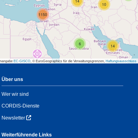
14
10
1150
6
14
enangabe
EC-GISCO
, © EuroGeographics für die Verwaltungsgrenzen,
Haftungsausschluss
Über uns
3
Wer wir sind
54
CORDIS-Dienste
Newsletter
3
Weiterführende Links