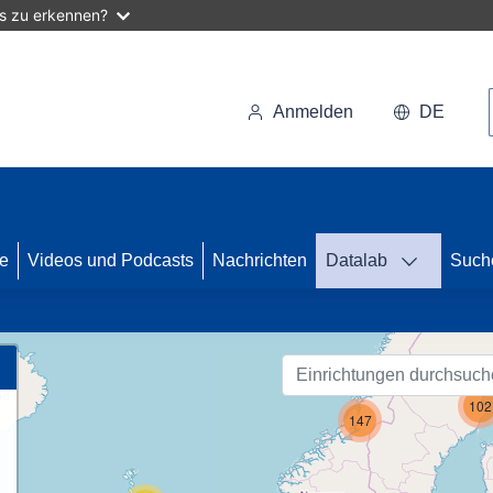
as zu erkennen?
Anmelden
DE
se
Videos und Podcasts
Nachrichten
Datalab
Such
59
102
147