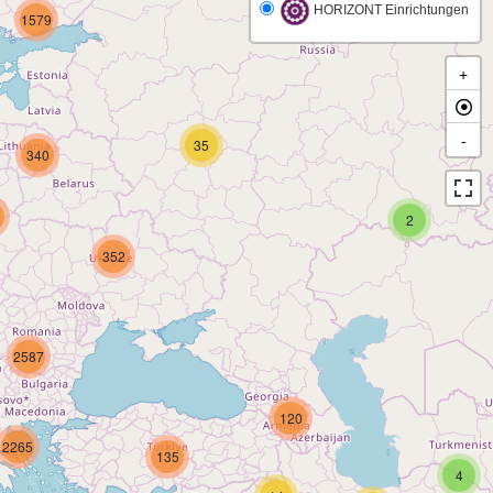
HORIZONT Einrichtungen
1579
+
-
35
340
2
352
2587
120
2265
135
4