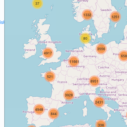
37
1332
1251
disH2020projects
.
80
3556
4917
658
11661
521
8951
3928
2431
4948
844
338