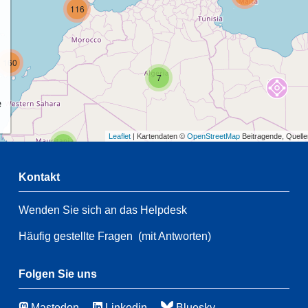
116
160
7
e
Leaflet
| Kartendaten ©
OpenStreetMap
Beitragende, Quell
2
Kontakt
54
5
Wenden Sie sich an das Helpdesk
2
61
28
Häufig gestellte Fragen
(mit Antworten)
146
5
Folgen Sie uns
32
Mastodon
Linkedin
Bluesky