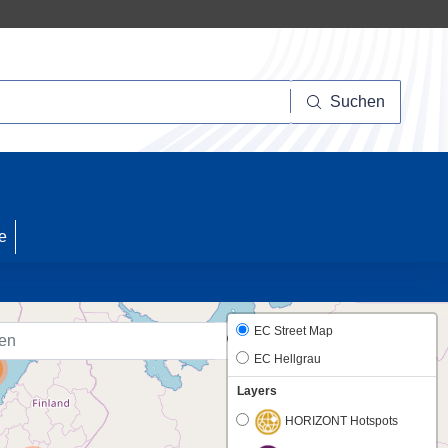
Suchen
Suchen
10
e
33
EC Street Map
EC Hellgrau
Layers
HORIZONT Hotspots