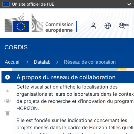
Un site officiel de l’UE
Menu
CORDIS
Accueil
Datalab
Réseau de collaboration
55
À propos du réseau de collaboration
Cette visualisation affiche la localisation des
2
organisations et leurs collaborateurs dans le contex
159
de projets de recherche et d’innovation du progra
HORIZON.
25
Elle est fondée sur les indications concernant les
1568
247
projets menés dans le cadre de Horizon telles qu’ell
9