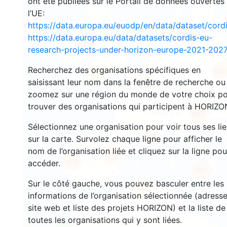
ont été publiées sur le Portail de données ouvertes
l’UE:
https://data.europa.eu/euodp/en/data/dataset/cor
3553
https://data.europa.eu/data/datasets/cordis-eu-
1572
research-projects-under-horizon-europe-2021-2027
Recherchez des organisations spécifiques en
243
67
saisissant leur nom dans la fenêtre de recherche ou
18666
zoomez sur une région du monde de votre choix p
trouver des organisations qui participent à HORIZO
8925
Sélectionnez une organisation pour voir tous ses li
479
sur la carte. Survolez chaque ligne pour afficher le
nom de l’organisation liée et cliquez sur la ligne pou
5818
1813
accéder.
897
Sur le côté gauche, vous pouvez basculer entre les
14
informations de l’organisation sélectionnée (adresse
site web et liste des projets HORIZON) et la liste de
toutes les organisations qui y sont liées.