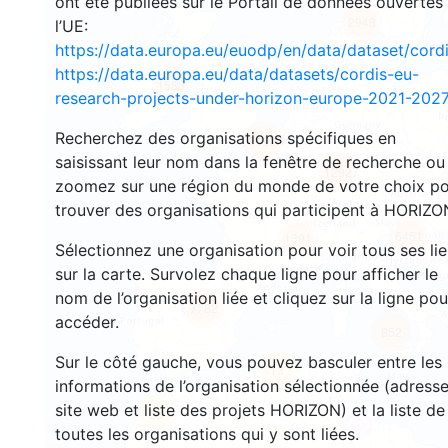
ont été publiées sur le Portail de données ouvertes
2948
l’UE:
https://data.europa.eu/euodp/en/data/dataset/cor
https://data.europa.eu/data/datasets/cordis-eu-
1588
research-projects-under-horizon-europe-2021-2027
Recherchez des organisations spécifiques en
9992
saisissant leur nom dans la fenêtre de recherche ou
12927
zoomez sur une région du monde de votre choix p
trouver des organisations qui participent à HORIZO
6451
1391
Sélectionnez une organisation pour voir tous ses li
sur la carte. Survolez chaque ligne pour afficher le
nom de l’organisation liée et cliquez sur la ligne pou
7782
accéder.
852
Sur le côté gauche, vous pouvez basculer entre les
13
informations de l’organisation sélectionnée (adresse
site web et liste des projets HORIZON) et la liste de
58
toutes les organisations qui y sont liées.