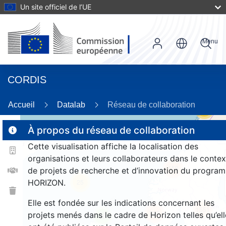
Un site officiel de l’UE
Menu
CORDIS
Accueil
Datalab
Réseau de collaboration
53
À propos du réseau de collaboration
Cette visualisation affiche la localisation des
2
organisations et leurs collaborateurs dans le contex
159
de projets de recherche et d’innovation du progra
HORIZON.
25
Elle est fondée sur les indications concernant les
1551
263
projets menés dans le cadre de Horizon telles qu’ell
9