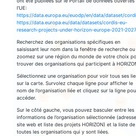
ont été publiées sur le Portail de données ouvertes
l’UE:
https://data.europa.eu/euodp/en/data/dataset/cor
3550
https://data.europa.eu/data/datasets/cordis-eu-
1566
research-projects-under-horizon-europe-2021-2027
Recherchez des organisations spécifiques en
238
60
saisissant leur nom dans la fenêtre de recherche ou
18698
zoomez sur une région du monde de votre choix p
trouver des organisations qui participent à HORIZO
8962
Sélectionnez une organisation pour voir tous ses li
511
sur la carte. Survolez chaque ligne pour afficher le
nom de l’organisation liée et cliquez sur la ligne pou
5810
1817
accéder.
890
Sur le côté gauche, vous pouvez basculer entre les
informations de l’organisation sélectionnée (adresse
site web et liste des projets HORIZON) et la liste de
toutes les organisations qui y sont liées.