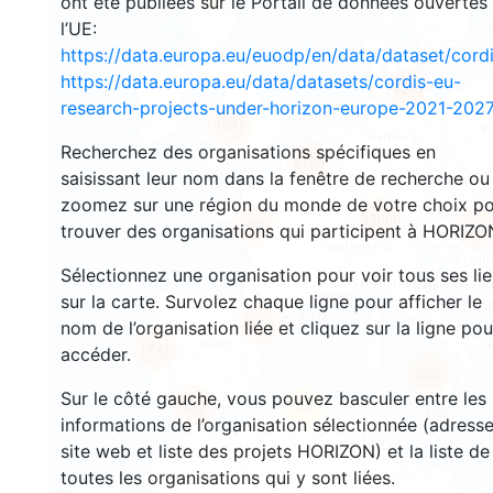
ont été publiées sur le Portail de données ouvertes
l’UE:
https://data.europa.eu/euodp/en/data/dataset/cor
https://data.europa.eu/data/datasets/cordis-eu-
4015
research-projects-under-horizon-europe-2021-2027
4931
Recherchez des organisations spécifiques en
6738
saisissant leur nom dans la fenêtre de recherche ou
zoomez sur une région du monde de votre choix p
12600
673
4966
trouver des organisations qui participent à HORIZO
Sélectionnez une organisation pour voir tous ses li
sur la carte. Survolez chaque ligne pour afficher le
6656
nom de l’organisation liée et cliquez sur la ligne pou
1741
accéder.
693
Sur le côté gauche, vous pouvez basculer entre les
422
13
informations de l’organisation sélectionnée (adresse
site web et liste des projets HORIZON) et la liste de
toutes les organisations qui y sont liées.