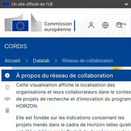
Un site officiel de l’UE
Menu
CORDIS
Accueil
Datalab
Réseau de collaboration
31
À propos du réseau de collaboration
Cette visualisation affiche la localisation des
2
organisations et leurs collaborateurs dans le contex
163
de projets de recherche et d’innovation du progra
HORIZON.
25
Elle est fondée sur les indications concernant les
908
projets menés dans le cadre de Horizon telles qu’ell
12