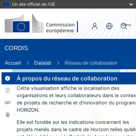
Un site officiel de l’UE
Menu
CORDIS
86
Accueil
Datalab
Réseau de collaboration
À propos du réseau de collaboration
Cette visualisation affiche la localisation des
2
organisations et leurs collaborateurs dans le contex
de projets de recherche et d’innovation du progra
HORIZON.
26
370
Elle est fondée sur les indications concernant les
968
projets menés dans le cadre de Horizon telles qu’ell
1197