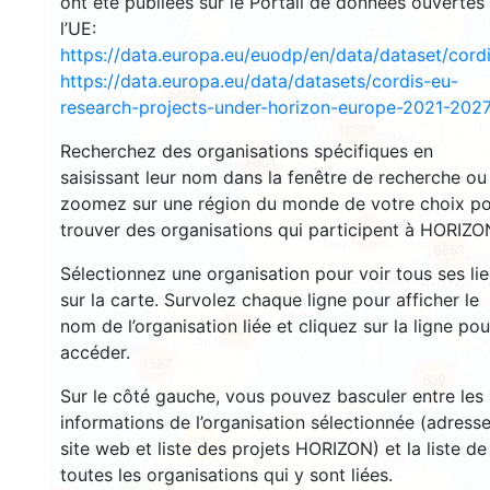
ont été publiées sur le Portail de données ouvertes
l’UE:
https://data.europa.eu/euodp/en/data/dataset/cor
https://data.europa.eu/data/datasets/cordis-eu-
1455
research-projects-under-horizon-europe-2021-2027
10686
Recherchez des organisations spécifiques en
6054
saisissant leur nom dans la fenêtre de recherche ou
zoomez sur une région du monde de votre choix p
trouver des organisations qui participent à HORIZO
9042
6963
Sélectionnez une organisation pour voir tous ses li
sur la carte. Survolez chaque ligne pour afficher le
nom de l’organisation liée et cliquez sur la ligne pou
6284
accéder.
1527
639
Sur le côté gauche, vous pouvez basculer entre les
informations de l’organisation sélectionnée (adresse
68
site web et liste des projets HORIZON) et la liste de
toutes les organisations qui y sont liées.