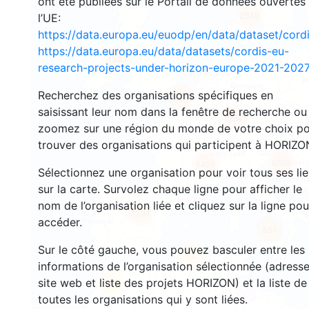
ont été publiées sur le Portail de données ouvertes
2942
l’UE:
https://data.europa.eu/euodp/en/data/dataset/cor
https://data.europa.eu/data/datasets/cordis-eu-
1553
research-projects-under-horizon-europe-2021-2027
Recherchez des organisations spécifiques en
10072
saisissant leur nom dans la fenêtre de recherche ou
12845
zoomez sur une région du monde de votre choix p
trouver des organisations qui participent à HORIZO
6509
1405
Sélectionnez une organisation pour voir tous ses li
sur la carte. Survolez chaque ligne pour afficher le
nom de l’organisation liée et cliquez sur la ligne pou
7734
accéder.
851
Sur le côté gauche, vous pouvez basculer entre les
13
informations de l’organisation sélectionnée (adresse
site web et liste des projets HORIZON) et la liste de
66
toutes les organisations qui y sont liées.