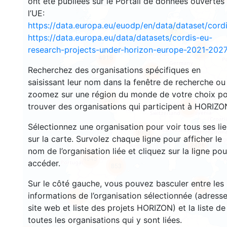
ont été publiées sur le Portail de données ouvertes
l’UE:
https://data.europa.eu/euodp/en/data/dataset/cor
87
https://data.europa.eu/data/datasets/cordis-eu-
research-projects-under-horizon-europe-2021-2027
3558
4916
Recherchez des organisations spécifiques en
11663
saisissant leur nom dans la fenêtre de recherche ou
zoomez sur une région du monde de votre choix p
520
trouver des organisations qui participent à HORIZO
8953
Sélectionnez une organisation pour voir tous ses li
3933
sur la carte. Survolez chaque ligne pour afficher le
2421
nom de l’organisation liée et cliquez sur la ligne pou
4945
accéder.
853
Sur le côté gauche, vous pouvez basculer entre les
338
informations de l’organisation sélectionnée (adresse
109
site web et liste des projets HORIZON) et la liste de
toutes les organisations qui y sont liées.