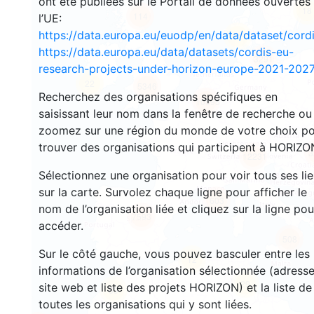
ont été publiées sur le Portail de données ouvertes
18
114
l’UE:
https://data.europa.eu/euodp/en/data/dataset/cor
91
https://data.europa.eu/data/datasets/cordis-eu-
3291
research-projects-under-horizon-europe-2021-2027
22
5346
Recherchez des organisations spécifiques en
10595
saisissant leur nom dans la fenêtre de recherche ou
zoomez sur une région du monde de votre choix p
trouver des organisations qui participent à HORIZO
3
12231
Sélectionnez une organisation pour voir tous ses li
sur la carte. Survolez chaque ligne pour afficher le
603
nom de l’organisation liée et cliquez sur la ligne pou
7593
accéder.
508
Sur le côté gauche, vous pouvez basculer entre les
12
informations de l’organisation sélectionnée (adresse
29
site web et liste des projets HORIZON) et la liste de
59
toutes les organisations qui y sont liées.