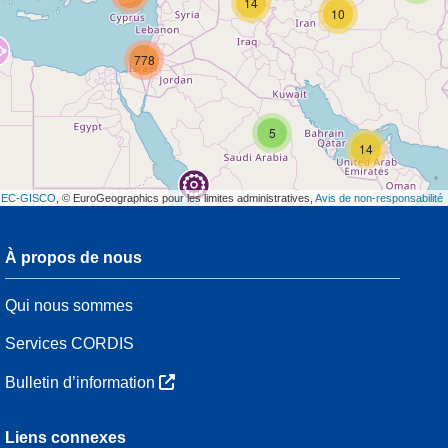
14
10
778
5
14
t
EC-GISCO
, © EuroGeographics pour les limites administratives,
Avis de non-responsabilité
À propos de nous
3
Qui nous sommes
54
Services CORDIS
Bulletin d’information
3
Liens connexes