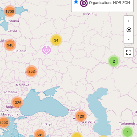
Organisations HORIZON
1700
+
-
34
340
2
352
1326
120
2553
4
681