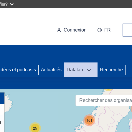
ier?
Rec
Connexion
FR
46
idéos et podcasts
Actualités
Datalab
Recherche
56
161
u
25