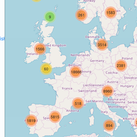
1583
261
9
disH2020projects
.
3514
1566
2381
60
18666
8960
518
5815
1819
894