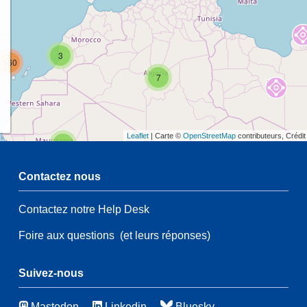
3
160
7
Leaflet
| Carte ©
OpenStreetMap
contributeurs, Crédi
2
Contactez nous
54
Contactez notre Help Desk
2
54
Foire aux questions
(et leurs réponses)
21
83
115
Suivez-nous
8
Mastodon
Linkedin
Bluesky