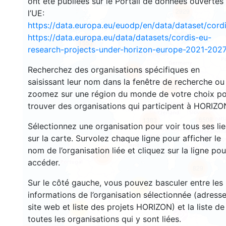
ont été publiées sur le Portail de données ouvertes
2929
l’UE:
https://data.europa.eu/euodp/en/data/dataset/cor
https://data.europa.eu/data/datasets/cordis-eu-
1553
research-projects-under-horizon-europe-2021-2027
Recherchez des organisations spécifiques en
10049
saisissant leur nom dans la fenêtre de recherche ou
12891
zoomez sur une région du monde de votre choix p
trouver des organisations qui participent à HORIZO
6508
1383
Sélectionnez une organisation pour voir tous ses li
sur la carte. Survolez chaque ligne pour afficher le
nom de l’organisation liée et cliquez sur la ligne pou
7767
accéder.
829
Sur le côté gauche, vous pouvez basculer entre les
13
informations de l’organisation sélectionnée (adresse
site web et liste des projets HORIZON) et la liste de
59
toutes les organisations qui y sont liées.