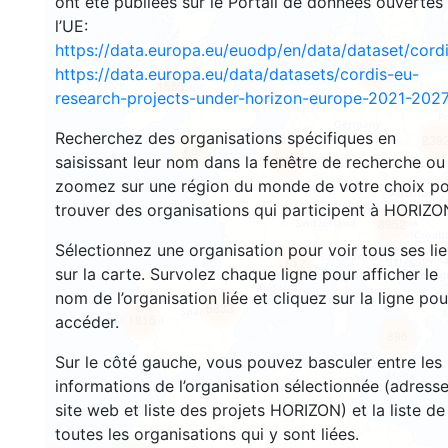
ont été publiées sur le Portail de données ouvertes
l’UE:
https://data.europa.eu/euodp/en/data/dataset/cor
3521
https://data.europa.eu/data/datasets/cordis-eu-
1565
research-projects-under-horizon-europe-2021-2027
Recherchez des organisations spécifiques en
239
60
saisissant leur nom dans la fenêtre de recherche ou
18655
zoomez sur une région du monde de votre choix p
trouver des organisations qui participent à HORIZO
8952
Sélectionnez une organisation pour voir tous ses li
517
sur la carte. Survolez chaque ligne pour afficher le
nom de l’organisation liée et cliquez sur la ligne pou
5833
1815
accéder.
896
Sur le côté gauche, vous pouvez basculer entre les
informations de l’organisation sélectionnée (adresse
site web et liste des projets HORIZON) et la liste de
toutes les organisations qui y sont liées.