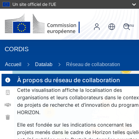
Un site officiel de l’UE
Menu
CORDIS
Accueil
Datalab
Réseau de collaboration
59
À propos du réseau de collaboration
Cette visualisation affiche la localisation des
2
organisations et leurs collaborateurs dans le contex
158
de projets de recherche et d’innovation du progra
HORIZON.
25
Elle est fondée sur les indications concernant les
1575
255
projets menés dans le cadre de Horizon telles qu’ell
9