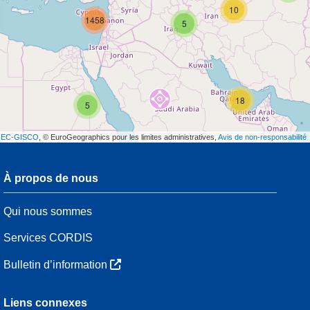
10
1458
5
18
5
t
EC-GISCO
, © EuroGeographics pour les limites administratives,
Avis de non-responsabilité
À propos de nous
3
Qui nous sommes
7
48
Services CORDIS
Bulletin d’information
3
Liens connexes