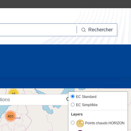
hercher
Rechercher
10
16
EC Standard
EC Simplifiée
Layers
401
Points chauds HORIZON