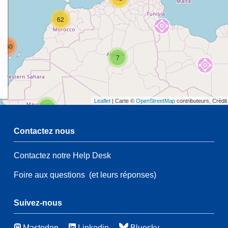
62
160
7
Leaflet
| Carte ©
OpenStreetMap
contributeurs, Crédi
2
Contactez nous
Contactez notre Help Desk
2
54
Foire aux questions
(et leurs réponses)
21
134
61
Suivez-nous
Mastodon
Linkedin
Bluesky