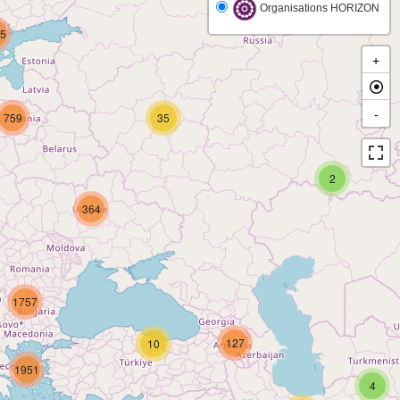
Organisations HORIZON
5
+
-
759
35
2
364
1757
127
10
1951
4