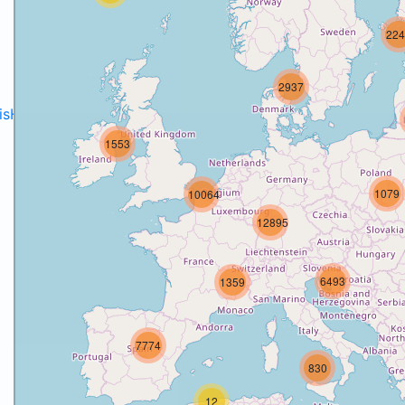
224
2937
disH2020projects
.
1553
1079
10064
12895
6493
1359
7774
830
12