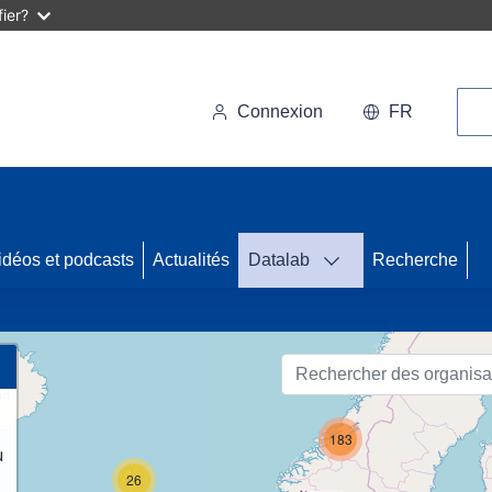
ier?
Rec
Connexion
FR
62
idéos et podcasts
Actualités
Datalab
Recherche
26
183
u
26