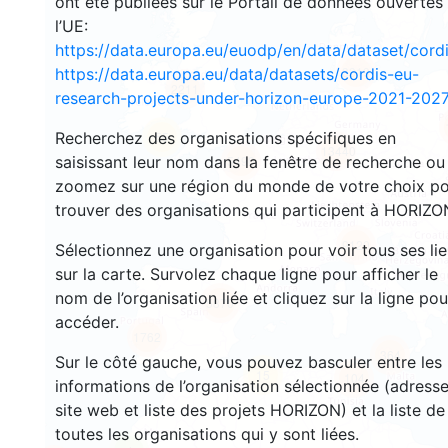
ont été publiées sur le Portail de données ouvertes
l’UE:
https://data.europa.eu/euodp/en/data/dataset/cor
3319
https://data.europa.eu/data/datasets/cordis-eu-
2211
research-projects-under-horizon-europe-2021-2027
Recherchez des organisations spécifiques en
55
13440
saisissant leur nom dans la fenêtre de recherche ou
5490
zoomez sur une région du monde de votre choix p
trouver des organisations qui participent à HORIZO
9120
Sélectionnez une organisation pour voir tous ses li
sur la carte. Survolez chaque ligne pour afficher le
nom de l’organisation liée et cliquez sur la ligne pou
5870
accéder.
1762
364
Sur le côté gauche, vous pouvez basculer entre les
15
104
informations de l’organisation sélectionnée (adresse
site web et liste des projets HORIZON) et la liste de
toutes les organisations qui y sont liées.