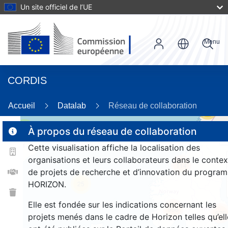
Un site officiel de l’UE
Menu
CORDIS
Accueil
Datalab
Réseau de collaboration
56
3
À propos du réseau de collaboration
Cette visualisation affiche la localisation des
organisations et leurs collaborateurs dans le contex
114
de projets de recherche et d’innovation du progra
HORIZON.
25
Elle est fondée sur les indications concernant les
956
976
projets menés dans le cadre de Horizon telles qu’ell