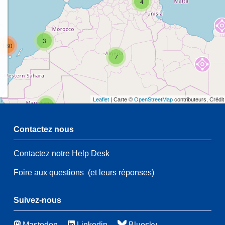
4
3
160
7
Leaflet
| Carte ©
OpenStreetMap
contributeurs, Crédi
2
Contactez nous
54
Contactez notre Help Desk
2
54
Foire aux questions
(et leurs réponses)
21
83
116
Suivez-nous
Mastodon
Linkedin
Bluesky