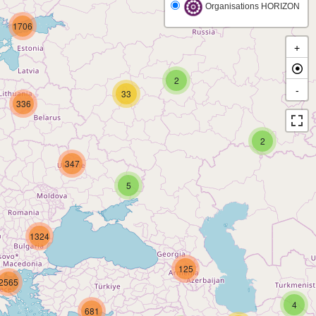
Organisations HORIZON
1706
+
2
-
33
336
2
347
5
1324
125
2565
4
681