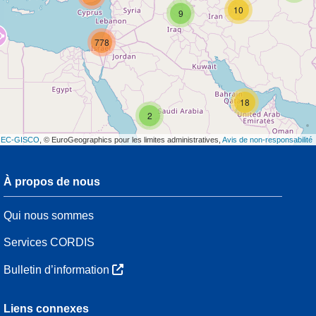
10
9
778
18
2
t
EC-GISCO
, © EuroGeographics pour les limites administratives,
Avis de non-responsabilité
À propos de nous
3
Qui nous sommes
7
48
Services CORDIS
Bulletin d’information
3
Liens connexes