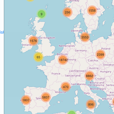
1556
256
9
disH2020projects
.
3553
1576
2399
65
18742
8862
470
5837
1807
896