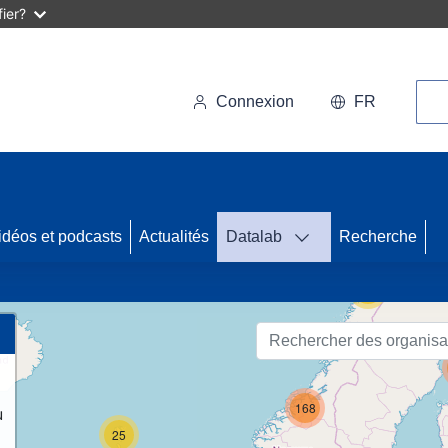
ier?
Rec
Connexion
FR
46
idéos et podcasts
Actualités
Datalab
Recherche
56
168
u
25