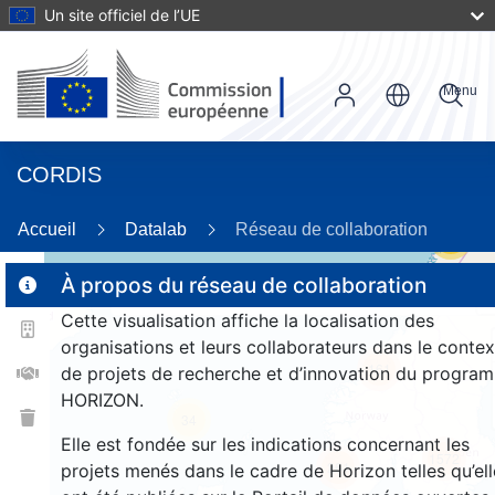
Un site officiel de l’UE
Menu
CORDIS
Accueil
Datalab
Réseau de collaboration
56
À propos du réseau de collaboration
Cette visualisation affiche la localisation des
2
organisations et leurs collaborateurs dans le contex
161
de projets de recherche et d’innovation du progra
HORIZON.
34
Elle est fondée sur les indications concernant les
1572
261
projets menés dans le cadre de Horizon telles qu’ell