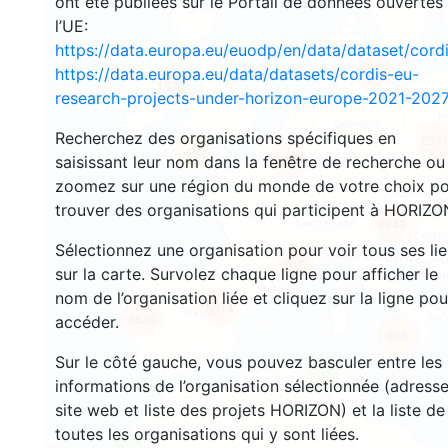
ont été publiées sur le Portail de données ouvertes
l’UE:
https://data.europa.eu/euodp/en/data/dataset/cor
3532
https://data.europa.eu/data/datasets/cordis-eu-
1570
research-projects-under-horizon-europe-2021-2027
Recherchez des organisations spécifiques en
239
65
saisissant leur nom dans la fenêtre de recherche ou
18649
zoomez sur une région du monde de votre choix p
trouver des organisations qui participent à HORIZO
8943
Sélectionnez une organisation pour voir tous ses li
518
sur la carte. Survolez chaque ligne pour afficher le
nom de l’organisation liée et cliquez sur la ligne pou
5814
1820
accéder.
896
Sur le côté gauche, vous pouvez basculer entre les
4
informations de l’organisation sélectionnée (adresse
site web et liste des projets HORIZON) et la liste de
toutes les organisations qui y sont liées.