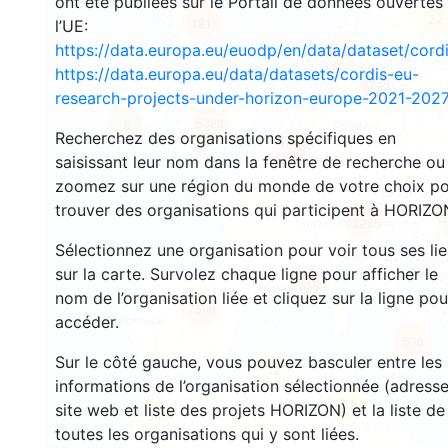
ont été publiées sur le Portail de données ouvertes
22
121
l’UE:
https://data.europa.eu/euodp/en/data/dataset/cor
129
https://data.europa.eu/data/datasets/cordis-eu-
3245
research-projects-under-horizon-europe-2021-2027
5323
8
Recherchez des organisations spécifiques en
10596
saisissant leur nom dans la fenêtre de recherche ou
zoomez sur une région du monde de votre choix p
trouver des organisations qui participent à HORIZO
3
12265
Sélectionnez une organisation pour voir tous ses li
sur la carte. Survolez chaque ligne pour afficher le
619
nom de l’organisation liée et cliquez sur la ligne pou
7598
accéder.
506
Sur le côté gauche, vous pouvez basculer entre les
12
informations de l’organisation sélectionnée (adresse
29
site web et liste des projets HORIZON) et la liste de
54
toutes les organisations qui y sont liées.