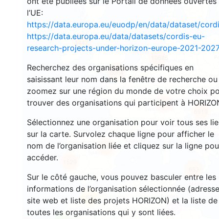
ont été publiées sur le Portail de données ouvertes
l’UE:
https://data.europa.eu/euodp/en/data/dataset/cor
https://data.europa.eu/data/datasets/cordis-eu-
1447
research-projects-under-horizon-europe-2021-2027
10685
Recherchez des organisations spécifiques en
6064
saisissant leur nom dans la fenêtre de recherche ou
zoomez sur une région du monde de votre choix p
trouver des organisations qui participent à HORIZO
9058
6919
Sélectionnez une organisation pour voir tous ses li
sur la carte. Survolez chaque ligne pour afficher le
nom de l’organisation liée et cliquez sur la ligne pou
6285
accéder.
1529
653
Sur le côté gauche, vous pouvez basculer entre les
informations de l’organisation sélectionnée (adresse
69
site web et liste des projets HORIZON) et la liste de
toutes les organisations qui y sont liées.