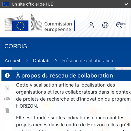
Un site officiel de l’UE
Menu
CORDIS
89
Accueil
Datalab
Réseau de collaboration
À propos du réseau de collaboration
Cette visualisation affiche la localisation des
2
organisations et leurs collaborateurs dans le contex
de projets de recherche et d’innovation du progra
HORIZON.
25
371
Elle est fondée sur les indications concernant les
968
projets menés dans le cadre de Horizon telles qu’ell
9
1193