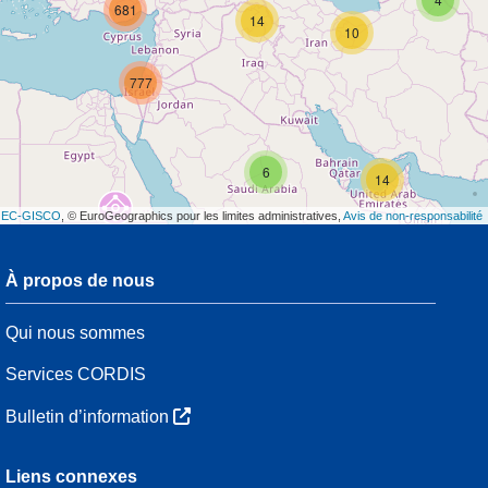
681
14
10
777
6
14
t
EC-GISCO
, © EuroGeographics pour les limites administratives,
Avis de non-responsabilité
À propos de nous
Qui nous sommes
3
7
Services CORDIS
48
Bulletin d’information
Liens connexes
3