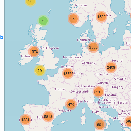
25
1530
263
9
disH2020projects
.
3555
1578
2408
59
18725
8912
470
5813
1821
25
891