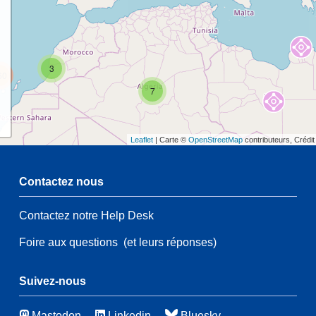
3
60
7
Leaflet
| Carte ©
OpenStreetMap
contributeurs, Crédi
2
Contactez nous
Contactez notre Help Desk
54
3
Foire aux questions
(et leurs réponses)
21
83
115
Suivez-nous
3
Mastodon
Linkedin
Bluesky