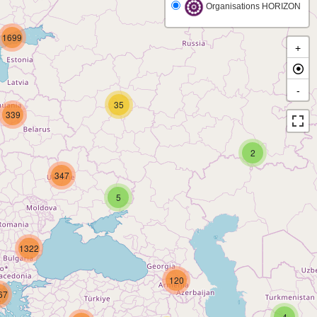
Organisations HORIZON
1699
+
-
35
339
2
347
5
1322
120
67
4