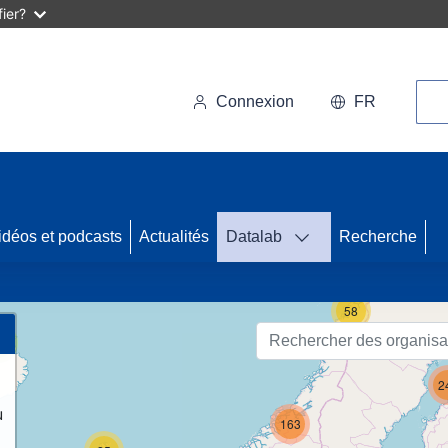
ier?
Rec
Connexion
FR
idéos et podcasts
Actualités
Datalab
Recherche
50
58
2
2
u
163