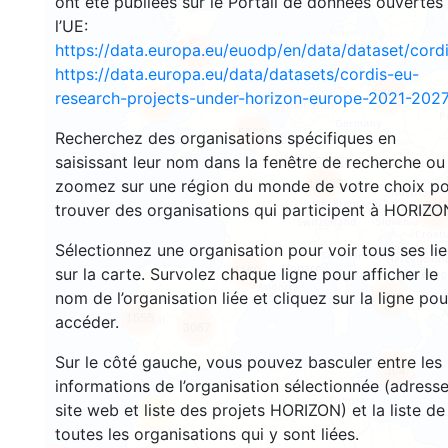
ont été publiées sur le Portail de données ouvertes
l’UE:
https://data.europa.eu/euodp/en/data/dataset/cor
594
https://data.europa.eu/data/datasets/cordis-eu-
5259
research-projects-under-horizon-europe-2021-2027
961
5822
Recherchez des organisations spécifiques en
saisissant leur nom dans la fenêtre de recherche ou
16205
zoomez sur une région du monde de votre choix p
trouver des organisations qui participent à HORIZO
457
Sélectionnez une organisation pour voir tous ses li
4160
sur la carte. Survolez chaque ligne pour afficher le
nom de l’organisation liée et cliquez sur la ligne pou
1718
1555
accéder.
3067
Sur le côté gauche, vous pouvez basculer entre les
304
informations de l’organisation sélectionnée (adresse
site web et liste des projets HORIZON) et la liste de
55
toutes les organisations qui y sont liées.