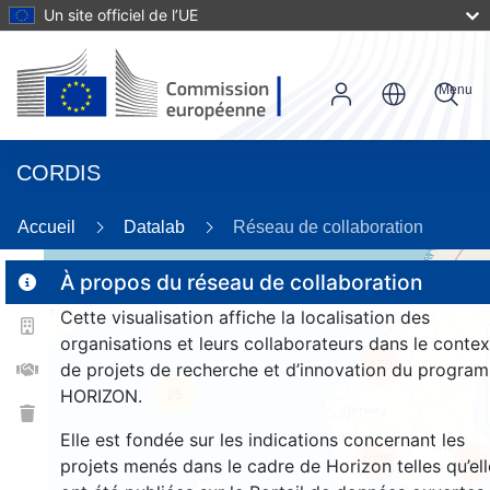
Un site officiel de l’UE
Menu
CORDIS
86
Accueil
Datalab
Réseau de collaboration
À propos du réseau de collaboration
Cette visualisation affiche la localisation des
2
organisations et leurs collaborateurs dans le contex
170
de projets de recherche et d’innovation du progra
25
HORIZON.
Elle est fondée sur les indications concernant les
1035
1003
projets menés dans le cadre de Horizon telles qu’ell