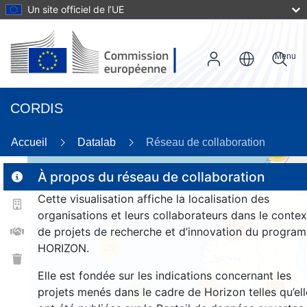
Un site officiel de l’UE
Menu
CORDIS
Accueil
Datalab
Réseau de collaboration
53
À propos du réseau de collaboration
Cette visualisation affiche la localisation des
2
organisations et leurs collaborateurs dans le contex
161
de projets de recherche et d’innovation du progra
HORIZON.
25
Elle est fondée sur les indications concernant les
1555
261
projets menés dans le cadre de Horizon telles qu’ell
9