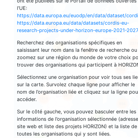
ont été publiées sur le Portail de données ouvertes
l’UE:
https://data.europa.eu/euodp/en/data/dataset/cor
3553
https://data.europa.eu/data/datasets/cordis-eu-
1564
research-projects-under-horizon-europe-2021-2027
Recherchez des organisations spécifiques en
237
60
saisissant leur nom dans la fenêtre de recherche ou
18680
zoomez sur une région du monde de votre choix p
trouver des organisations qui participent à HORIZO
8963
Sélectionnez une organisation pour voir tous ses li
511
sur la carte. Survolez chaque ligne pour afficher le
nom de l’organisation liée et cliquez sur la ligne pou
5816
1816
accéder.
894
Sur le côté gauche, vous pouvez basculer entre les
4
informations de l’organisation sélectionnée (adresse
site web et liste des projets HORIZON) et la liste de
toutes les organisations qui y sont liées.