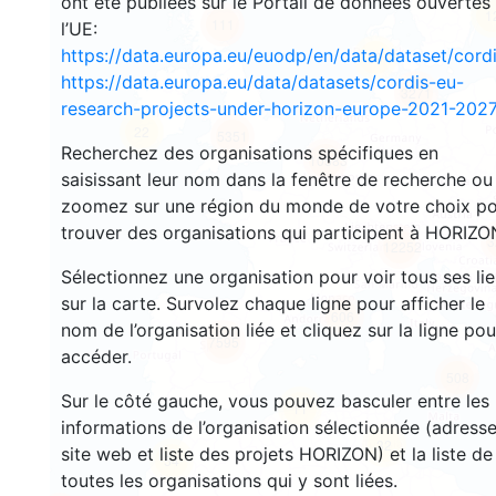
ont été publiées sur le Portail de données ouvertes
1
111
l’UE:
https://data.europa.eu/euodp/en/data/dataset/cor
89
https://data.europa.eu/data/datasets/cordis-eu-
3271
research-projects-under-horizon-europe-2021-2027
22
5351
Recherchez des organisations spécifiques en
10583
saisissant leur nom dans la fenêtre de recherche ou
zoomez sur une région du monde de votre choix p
trouver des organisations qui participent à HORIZO
3
12252
Sélectionnez une organisation pour voir tous ses li
sur la carte. Survolez chaque ligne pour afficher le
606
nom de l’organisation liée et cliquez sur la ligne pou
7595
accéder.
508
Sur le côté gauche, vous pouvez basculer entre les
11
informations de l’organisation sélectionnée (adresse
32
site web et liste des projets HORIZON) et la liste de
54
toutes les organisations qui y sont liées.