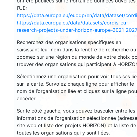
ont été publiées sur le Portail de données ouvertes
1
118
l’UE:
https://data.europa.eu/euodp/en/data/dataset/cor
93
https://data.europa.eu/data/datasets/cordis-eu-
3302
research-projects-under-horizon-europe-2021-2027
5326
8
Recherchez des organisations spécifiques en
10582
saisissant leur nom dans la fenêtre de recherche ou
zoomez sur une région du monde de votre choix p
trouver des organisations qui participent à HORIZO
3
12247
Sélectionnez une organisation pour voir tous ses li
sur la carte. Survolez chaque ligne pour afficher le
617
nom de l’organisation liée et cliquez sur la ligne pou
7598
accéder.
515
Sur le côté gauche, vous pouvez basculer entre les
12
informations de l’organisation sélectionnée (adresse
29
site web et liste des projets HORIZON) et la liste de
54
toutes les organisations qui y sont liées.