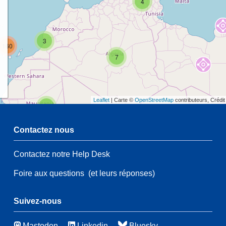
4
3
160
7
Leaflet
| Carte ©
OpenStreetMap
contributeurs, Crédi
2
Contactez nous
Contactez notre Help Desk
2
54
Foire aux questions
(et leurs réponses)
21
83
116
Suivez-nous
Mastodon
Linkedin
Bluesky