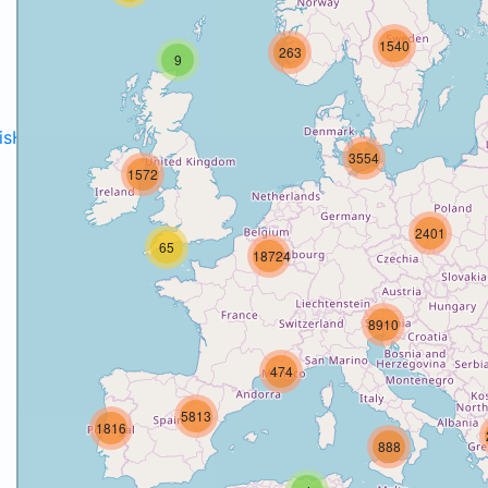
1540
263
9
disH2020projects
.
3554
1572
2401
65
18724
8910
474
5813
1816
888