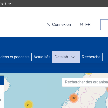
ier?
Rec
Connexion
FR
47
idéos et podcasts
Actualités
Datalab
Recherche
55
166
u
25