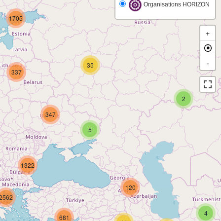
Organisations HORIZON
1705
+
-
35
337
2
347
5
1322
120
2562
4
681