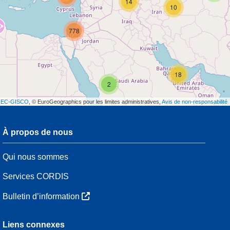
14
10
778
18
2
t
EC-GISCO
, © EuroGeographics pour les limites administratives,
Avis de non-responsabilité
À propos de nous
3
Qui nous sommes
7
48
Services CORDIS
Bulletin d’information
3
Liens connexes