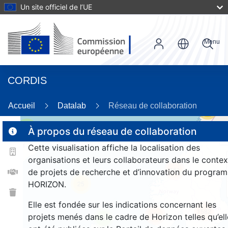
Un site officiel de l’UE
Menu
CORDIS
Accueil
Datalab
Réseau de collaboration
56
2
À propos du réseau de collaboration
Cette visualisation affiche la localisation des
organisations et leurs collaborateurs dans le contex
161
de projets de recherche et d’innovation du progra
HORIZON.
25
Elle est fondée sur les indications concernant les
1582
256
projets menés dans le cadre de Horizon telles qu’ell
9