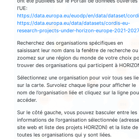
ont été publiées sur le Portail de données ouvertes
l’UE:
https://data.europa.eu/euodp/en/data/dataset/cor
3516
https://data.europa.eu/data/datasets/cordis-eu-
1565
research-projects-under-horizon-europe-2021-2027
Recherchez des organisations spécifiques en
240
59
saisissant leur nom dans la fenêtre de recherche ou
18647
zoomez sur une région du monde de votre choix p
trouver des organisations qui participent à HORIZO
8934
Sélectionnez une organisation pour voir tous ses li
519
sur la carte. Survolez chaque ligne pour afficher le
nom de l’organisation liée et cliquez sur la ligne pou
5851
1802
accéder.
894
Sur le côté gauche, vous pouvez basculer entre les
informations de l’organisation sélectionnée (adresse
site web et liste des projets HORIZON) et la liste de
toutes les organisations qui y sont liées.