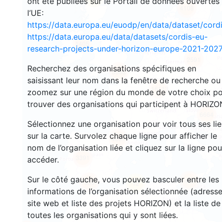
ont été publiées sur le Portail de données ouvertes
4108
l’UE:
https://data.europa.eu/euodp/en/data/dataset/cor
https://data.europa.eu/data/datasets/cordis-eu-
1405
research-projects-under-horizon-europe-2021-2027
2591
Recherchez des organisations spécifiques en
5588
saisissant leur nom dans la fenêtre de recherche ou
16113
zoomez sur une région du monde de votre choix p
trouver des organisations qui participent à HORIZO
6664
Sélectionnez une organisation pour voir tous ses li
sur la carte. Survolez chaque ligne pour afficher le
4667
nom de l’organisation liée et cliquez sur la ligne pou
3391
accéder.
Sur le côté gauche, vous pouvez basculer entre les
409
559
12
informations de l’organisation sélectionnée (adresse
site web et liste des projets HORIZON) et la liste de
toutes les organisations qui y sont liées.