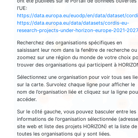
ont été publiées sur le Portail de données ouvertes
l’UE:
https://data.europa.eu/euodp/en/data/dataset/cor
3561
https://data.europa.eu/data/datasets/cordis-eu-
1580
research-projects-under-horizon-europe-2021-2027
Recherchez des organisations spécifiques en
242
58
saisissant leur nom dans la fenêtre de recherche ou
18617
zoomez sur une région du monde de votre choix p
trouver des organisations qui participent à HORIZO
8888
Sélectionnez une organisation pour voir tous ses li
517
sur la carte. Survolez chaque ligne pour afficher le
nom de l’organisation liée et cliquez sur la ligne pou
5861
1816
accéder.
897
Sur le côté gauche, vous pouvez basculer entre les
informations de l’organisation sélectionnée (adresse
site web et liste des projets HORIZON) et la liste de
toutes les organisations qui y sont liées.