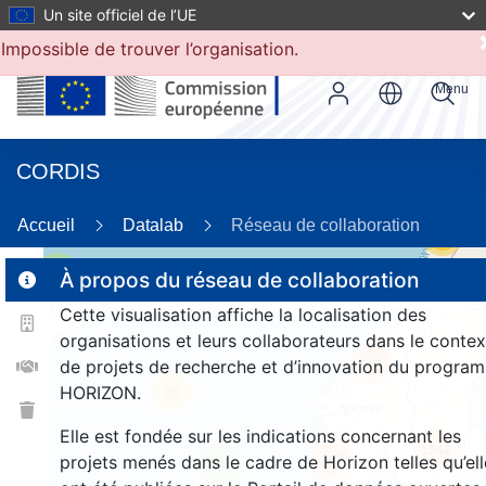
Un site officiel de l’UE
Impossible de trouver l’organisation.
Menu
CORDIS
Accueil
Datalab
Réseau de collaboration
55
2
À propos du réseau de collaboration
Cette visualisation affiche la localisation des
organisations et leurs collaborateurs dans le contex
161
de projets de recherche et d’innovation du progra
HORIZON.
25
Elle est fondée sur les indications concernant les
1542
262
projets menés dans le cadre de Horizon telles qu’ell
9