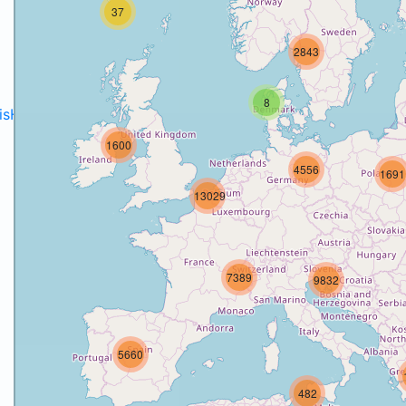
37
2843
8
disH2020projects
.
1600
4556
1691
13029
7389
9832
5660
482