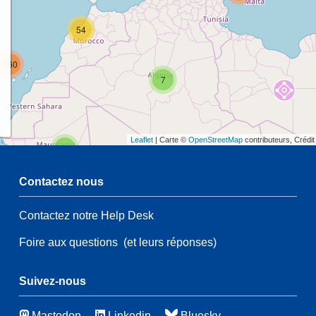
54
160
7
Leaflet
| Carte ©
OpenStreetMap
contributeurs, Crédi
2
Contactez nous
4
5
Contactez notre Help Desk
2
Foire aux questions
(et leurs réponses)
139
43
73
3
Suivez-nous
Mastodon
Linkedin
Bluesky