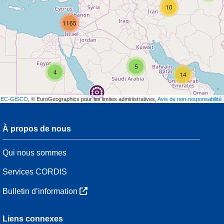
10
1165
5
4
14
t
EC-GISCO
, © EuroGeographics pour les limites administratives,
Avis de non-responsabilité
À propos de nous
3
Qui nous sommes
54
Services CORDIS
Bulletin d’information
3
Liens connexes