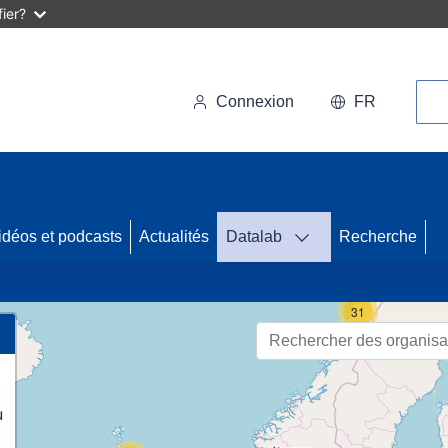
ier?
Rec
Connexion
FR
70
idéos et podcasts
Actualités
Datalab
Recherche
31
u