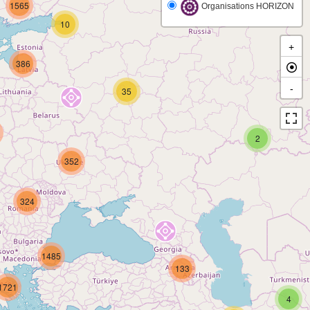
1565
Organisations HORIZON
10
+
386
-
35
2
352
324
1485
133
1721
4