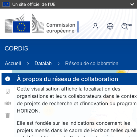
Un site officiel de l’UE
Menu
CORDIS
Accueil
Datalab
Réseau de collaboration
20
À propos du réseau de collaboration
Cette visualisation affiche la localisation des
2
organisations et leurs collaborateurs dans le contex
112
de projets de recherche et d’innovation du progra
HORIZON.
25
Elle est fondée sur les indications concernant les
250
1651
projets menés dans le cadre de Horizon telles qu’ell