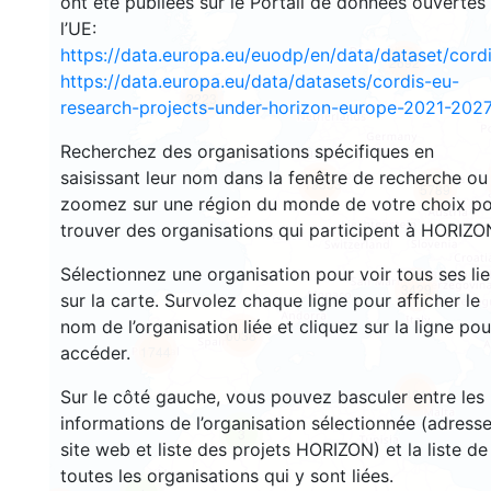
ont été publiées sur le Portail de données ouvertes
l’UE:
https://data.europa.eu/euodp/en/data/dataset/cor
2692
https://data.europa.eu/data/datasets/cordis-eu-
2223
research-projects-under-horizon-europe-2021-2027
Recherchez des organisations spécifiques en
saisissant leur nom dans la fenêtre de recherche ou
19353
5789
zoomez sur une région du monde de votre choix p
trouver des organisations qui participent à HORIZO
Sélectionnez une organisation pour voir tous ses li
3429
sur la carte. Survolez chaque ligne pour afficher le
nom de l’organisation liée et cliquez sur la ligne pou
6038
accéder.
1744
481
Sur le côté gauche, vous pouvez basculer entre les
informations de l’organisation sélectionnée (adresse
3
site web et liste des projets HORIZON) et la liste de
toutes les organisations qui y sont liées.