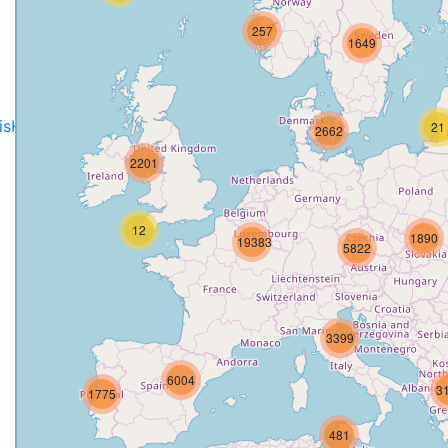
257
1649
disH2020projects
.
21
2662
2201
12
1890
19383
5822
3399
6004
3
1775
481