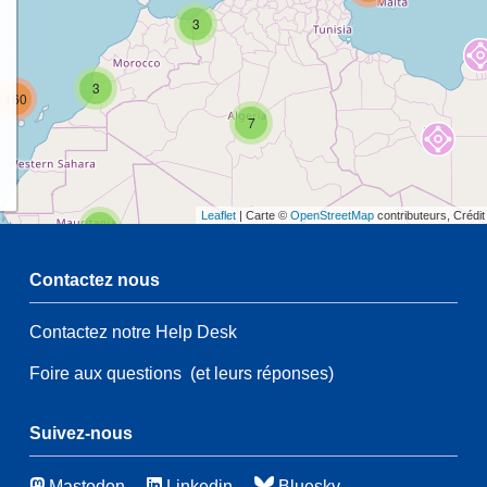
3
3
160
7
Leaflet
| Carte ©
OpenStreetMap
contributeurs, Crédi
2
Contactez nous
54
Contactez notre Help Desk
2
115
Foire aux questions
(et leurs réponses)
54
59
3
Suivez-nous
46
Mastodon
Linkedin
Bluesky