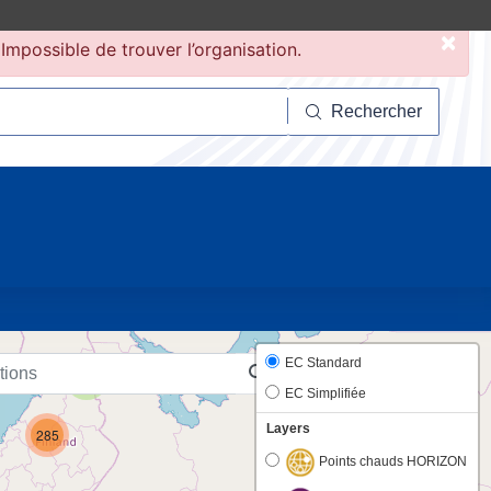
×
Impossible de trouver l’organisation.
hercher
Rechercher
20
EC Standard
2
EC Simplifiée
Layers
285
Points chauds HORIZON