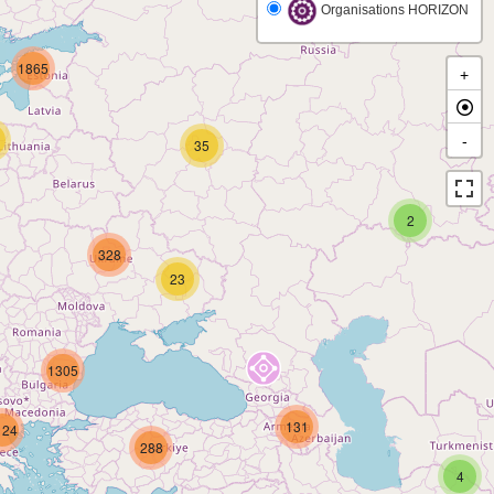
Organisations HORIZON
1865
+
-
35
2
328
23
1305
131
124
288
4