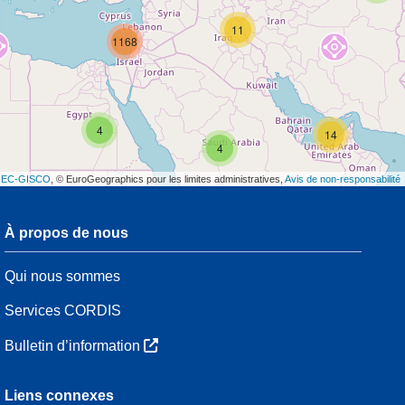
11
1168
4
14
4
t
EC-GISCO
, © EuroGeographics pour les limites administratives,
Avis de non-responsabilité
À propos de nous
3
Qui nous sommes
7
48
Services CORDIS
Bulletin d’information
3
Liens connexes