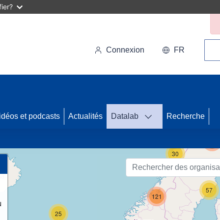
ier?
Rec
Connexion
FR
idéos et podcasts
Actualités
Datalab
Recherche
123
30
57
121
u
25