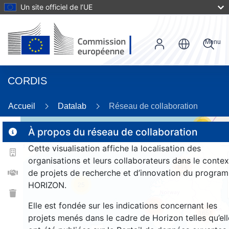
Un site officiel de l’UE
Menu
CORDIS
Accueil
Datalab
Réseau de collaboration
20
À propos du réseau de collaboration
Cette visualisation affiche la localisation des
2
organisations et leurs collaborateurs dans le contex
114
de projets de recherche et d’innovation du progra
HORIZON.
25
Elle est fondée sur les indications concernant les
257
1651
projets menés dans le cadre de Horizon telles qu’ell