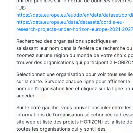
ont été publiées sur le Portail de données ouvertes
l’UE:
https://data.europa.eu/euodp/en/data/dataset/cor
2674
https://data.europa.eu/data/datasets/cordis-eu-
2214
research-projects-under-horizon-europe-2021-2027
Recherchez des organisations spécifiques en
12
saisissant leur nom dans la fenêtre de recherche ou
19372
5813
zoomez sur une région du monde de votre choix p
trouver des organisations qui participent à HORIZO
Sélectionnez une organisation pour voir tous ses li
3403
sur la carte. Survolez chaque ligne pour afficher le
nom de l’organisation liée et cliquez sur la ligne pou
6040
accéder.
1740
Sur le côté gauche, vous pouvez basculer entre les
481
informations de l’organisation sélectionnée (adresse
6
site web et liste des projets HORIZON) et la liste de
toutes les organisations qui y sont liées.