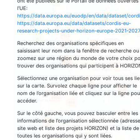
ont été publiées sur le Portail de données ouvertes
6
l’UE:
https://data.europa.eu/euodp/en/data/dataset/cor
86
https://data.europa.eu/data/datasets/cordis-eu-
research-projects-under-horizon-europe-2021-2027
3551
4913
2
Recherchez des organisations spécifiques en
11647
saisissant leur nom dans la fenêtre de recherche ou
zoomez sur une région du monde de votre choix p
520
trouver des organisations qui participent à HORIZO
8998
Sélectionnez une organisation pour voir tous ses li
3911
sur la carte. Survolez chaque ligne pour afficher le
2426
nom de l’organisation liée et cliquez sur la ligne pou
4952
accéder.
849
Sur le côté gauche, vous pouvez basculer entre les
338
informations de l’organisation sélectionnée (adresse
102
site web et liste des projets HORIZON) et la liste de
toutes les organisations qui y sont liées.