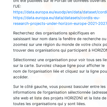
ont été publiées sur le Portail de données ouvertes
1
111
l’UE:
https://data.europa.eu/euodp/en/data/dataset/cor
137
https://data.europa.eu/data/datasets/cordis-eu-
3244
research-projects-under-horizon-europe-2021-2027
22
5317
Recherchez des organisations spécifiques en
10574
saisissant leur nom dans la fenêtre de recherche ou
zoomez sur une région du monde de votre choix p
trouver des organisations qui participent à HORIZO
3
12251
Sélectionnez une organisation pour voir tous ses li
sur la carte. Survolez chaque ligne pour afficher le
614
nom de l’organisation liée et cliquez sur la ligne pou
7595
accéder.
515
Sur le côté gauche, vous pouvez basculer entre les
15
informations de l’organisation sélectionnée (adresse
29
site web et liste des projets HORIZON) et la liste de
54
toutes les organisations qui y sont liées.