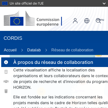
Un site officiel de l’UE
Menu
CORDIS
Accueil
Datalab
Réseau de collaboration
56
À propos du réseau de collaboration
Cette visualisation affiche la localisation des
2
organisations et leurs collaborateurs dans le contex
161
de projets de recherche et d’innovation du progra
HORIZON.
34
Elle est fondée sur les indications concernant les
1569
261
projets menés dans le cadre de Horizon telles qu’ell