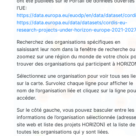
ont été publiées sur le Portail de données ouvertes
l’UE:
https://data.europa.eu/euodp/en/data/dataset/cor
3536
https://data.europa.eu/data/datasets/cordis-eu-
1567
research-projects-under-horizon-europe-2021-2027
Recherchez des organisations spécifiques en
237
60
saisissant leur nom dans la fenêtre de recherche ou
18664
zoomez sur une région du monde de votre choix p
trouver des organisations qui participent à HORIZO
8952
Sélectionnez une organisation pour voir tous ses li
515
sur la carte. Survolez chaque ligne pour afficher le
nom de l’organisation liée et cliquez sur la ligne pou
5829
1809
accéder.
896
Sur le côté gauche, vous pouvez basculer entre les
4
informations de l’organisation sélectionnée (adresse
site web et liste des projets HORIZON) et la liste de
toutes les organisations qui y sont liées.