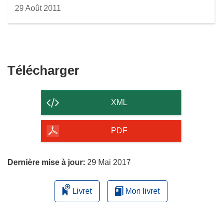
29 Août 2011
Télécharger
Télécharger
le
contenu
XML
de
la
PDF
page
Dernière mise à jour:
29 Mai 2017
Livret
Mon livret