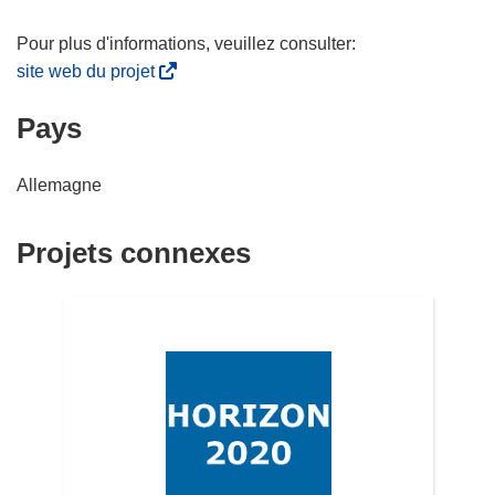
(
site web du projet
s
Pays
’
o
u
Allemagne
v
r
Projets connexes
e
d
a
n
s
u
n
e
n
o