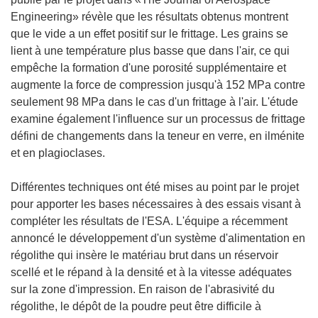
’
Engineering» révèle que les résultats obtenus montrent
o
que le vide a un effet positif sur le frittage. Les grains se
u
lient à une température plus basse que dans l'air, ce qui
v
empêche la formation d'une porosité supplémentaire et
r
augmente la force de compression jusqu'à 152 MPa contre
e
seulement 98 MPa dans le cas d'un frittage à l'air. L'étude
d
examine également l'influence sur un processus de frittage
a
défini de changements dans la teneur en verre, en ilménite
n
et en plagioclases.
s
u
Différentes techniques ont été mises au point par le projet
n
pour apporter les bases nécessaires à des essais visant à
e
compléter les résultats de l'ESA. L'équipe a récemment
n
annoncé le développement d'un système d'alimentation en
o
régolithe qui insère le matériau brut dans un réservoir
u
scellé et le répand à la densité et à la vitesse adéquates
v
sur la zone d'impression. En raison de l'abrasivité du
e
régolithe, le dépôt de la poudre peut être difficile à