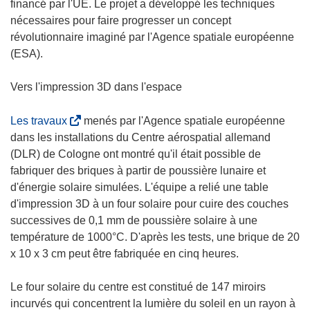
financé par l'UE. Le projet a développé les techniques
nécessaires pour faire progresser un concept
révolutionnaire imaginé par l'Agence spatiale européenne
(ESA).
Vers l'impression 3D dans l'espace
(
Les travaux
menés par l'Agence spatiale européenne
s
dans les installations du Centre aérospatial allemand
’
(DLR) de Cologne ont montré qu'il était possible de
o
fabriquer des briques à partir de poussière lunaire et
u
d'énergie solaire simulées. L'équipe a relié une table
v
d'impression 3D à un four solaire pour cuire des couches
r
successives de 0,1 mm de poussière solaire à une
e
température de 1000°C. D'après les tests, une brique de 20
d
x 10 x 3 cm peut être fabriquée en cinq heures.
a
n
Le four solaire du centre est constitué de 147 miroirs
s
incurvés qui concentrent la lumière du soleil en un rayon à