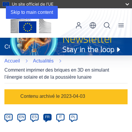
Un site officiel de l’UE
Skip to main content
Menu
(s’ouvre
dans
CORDIS
une
nouvelle
Accueil
Actualités
fenêtre)
Comment imprimer des briques en 3D en simulant
l'énergie solaire et de la poussière lunaire
Article
Contenu archivé le 2023-04-03
Category
Article
DE
EN
ES
FR
IT
PL
available
in