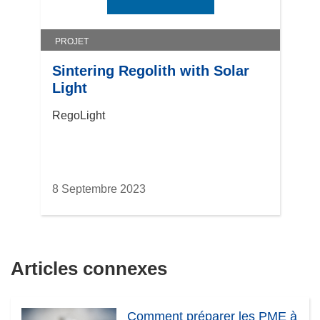
u
v
PROJET
e
l
Sintering Regolith with Solar
l
Light
e
RegoLight
f
e
n
ê
t
8 Septembre 2023
r
e
)
Articles connexes
Comment préparer les PME à