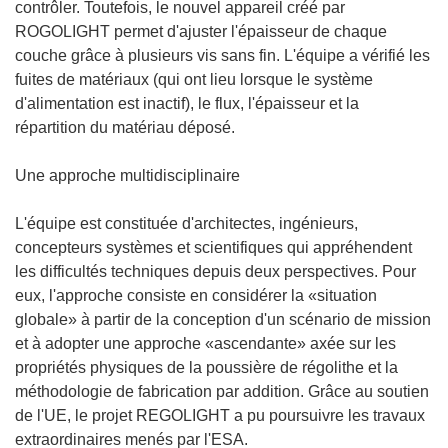
l
contrôler. Toutefois, le nouvel appareil créé par
l
ROGOLIGHT permet d'ajuster l'épaisseur de chaque
e
couche grâce à plusieurs vis sans fin. L'équipe a vérifié les
f
fuites de matériaux (qui ont lieu lorsque le système
e
d'alimentation est inactif), le flux, l'épaisseur et la
n
répartition du matériau déposé.
ê
t
Une approche multidisciplinaire
r
e
L'équipe est constituée d'architectes, ingénieurs,
)
concepteurs systèmes et scientifiques qui appréhendent
les difficultés techniques depuis deux perspectives. Pour
eux, l'approche consiste en considérer la «situation
globale» à partir de la conception d'un scénario de mission
et à adopter une approche «ascendante» axée sur les
propriétés physiques de la poussière de régolithe et la
méthodologie de fabrication par addition. Grâce au soutien
de l'UE, le projet REGOLIGHT a pu poursuivre les travaux
extraordinaires menés par l'ESA.