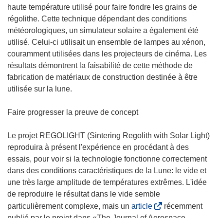
u
haute température utilisé pour faire fondre les grains de
n
régolithe. Cette technique dépendant des conditions
e
météorologiques, un simulateur solaire a également été
n
utilisé. Celui-ci utilisait un ensemble de lampes au xénon,
o
couramment utilisées dans les projecteurs de cinéma. Les
u
résultats démontrent la faisabilité de cette méthode de
v
fabrication de matériaux de construction destinée à être
e
utilisée sur la lune.
l
l
Faire progresser la preuve de concept
e
f
Le projet REGOLIGHT (Sintering Regolith with Solar Light)
e
reproduira à présent l'expérience en procédant à des
n
essais, pour voir si la technologie fonctionne correctement
ê
dans des conditions caractéristiques de la Lune: le vide et
t
une très large amplitude de températures extrêmes. L'idée
r
de reproduire le résultat dans le vide semble
e
(
particulièrement complexe, mais un
article
récemment
)
s
publié par le projet dans «The Journal of Aerospace