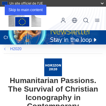
Un site officiel de l’UE
Skip to main content
Menu
(s’ouvre
dans
CORDIS
une
nouvelle
H2020
fenêtre)
Humanitarian Passions.
The Survival of Christian
Iconography in