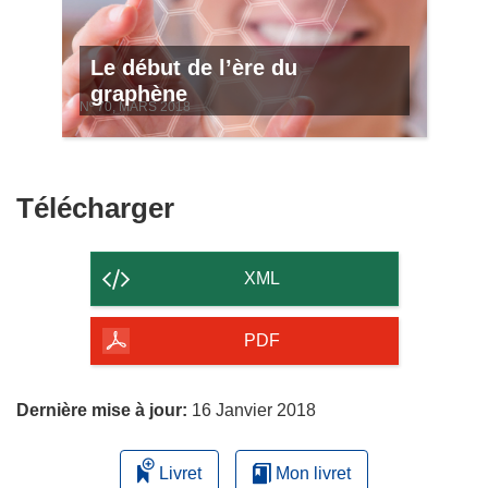
Le début de l’ère du
graphène
Nº 70, MARS 2018
Télécharger
Télécharger
le
contenu
XML
de
la
PDF
page
Dernière mise à jour:
16 Janvier 2018
Livret
Mon livret