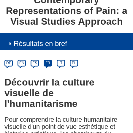
Contemporary
Representations of Pain: a
Visual Studies Approach
Résultats en bref
Article
Category
Article
DE
EN
ES
FR
IT
PL
available
in
Découvrir la culture
the
visuelle de
following
languages:
l'humanitarisme
Pour comprendre la culture humanitaire
visuelle d'un point de vue esthétique et