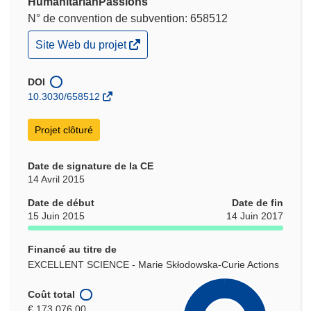
HumanitarianPassions
N° de convention de subvention: 658512
(s’ouvre
Site Web du projet
dans
une
nouvelle
DOI
fenêtre)
10.3030/658512
Projet clôturé
Date de signature de la CE
14 Avril 2015
Date de début
Date de fin
15 Juin 2015
14 Juin 2017
Financé au titre de
EXCELLENT SCIENCE - Marie Skłodowska-Curie Actions
Coût total
€ 173 076,00