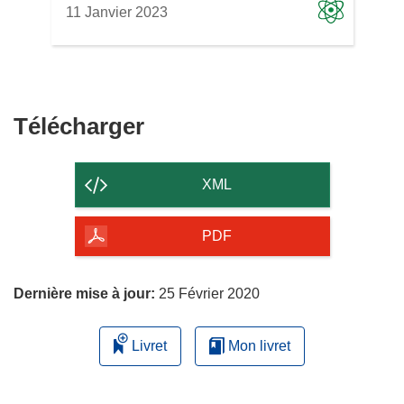
11 Janvier 2023
Télécharger
Télécharger
le
contenu
XML
de
la
PDF
page
Dernière mise à jour:
25 Février 2020
Livret
Mon livret