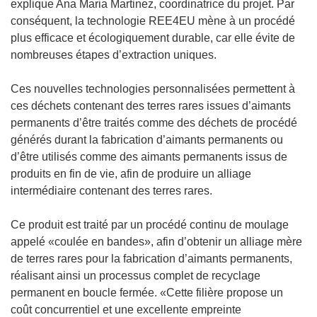
explique Ana Maria Martinez, coordinatrice du projet. Par
e
e
conséquent, la technologie REE4EU mène à un procédé
f
l
plus efficace et écologiquement durable, car elle évite de
e
l
nombreuses étapes d’extraction uniques.
n
e
ê
f
Ces nouvelles technologies personnalisées permettent à
t
e
ces déchets contenant des terres rares issues d’aimants
r
n
permanents d’être traités comme des déchets de procédé
e
ê
générés durant la fabrication d’aimants permanents ou
)
t
d’être utilisés comme des aimants permanents issus de
r
produits en fin de vie, afin de produire un alliage
e
intermédiaire contenant des terres rares.
)
Ce produit est traité par un procédé continu de moulage
appelé «coulée en bandes», afin d’obtenir un alliage mère
de terres rares pour la fabrication d’aimants permanents,
réalisant ainsi un processus complet de recyclage
permanent en boucle fermée. «Cette filière propose un
coût concurrentiel et une excellente empreinte