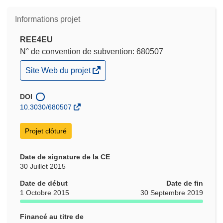
Informations projet
REE4EU
N° de convention de subvention: 680507
(s’ouvre
Site Web du projet
dans
une
nouvelle
DOI
fenêtre)
10.3030/680507
Projet clôturé
Date de signature de la CE
30 Juillet 2015
Date de début
Date de fin
1 Octobre 2015
30 Septembre 2019
Financé au titre de