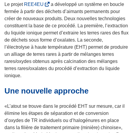
o
(
Le projet
REE4EU
a développé un système en boucle
u
s
fermée à partir des déchets d’aimants permanents pour
v
’
créer de nouveaux produits. Deux nouvelles technologies
r
o
constituent la base de ce procédé. La première, l’extraction
e
u
du liquide ionique permet d’extraire les terres rares des flux
d
v
de déchets sous forme d’oxalates. La seconde,
a
r
l’électrolyse à haute température (EHT) permet de produire
n
e
un alliage de terres rares à partir de mélanges terres
s
d
rares/oxydes obtenus après calcination des mélanges
u
a
terres rares/oxalates du procédé d’extraction du liquide
n
n
ionique.
e
s
Une nouvelle approche
n
u
o
n
u
e
«L’atout se trouve dans le procédé EHT sur mesure, car il
v
n
élimine les étapes de séparation et de conversion
e
o
d’oxydes de TR individuels ou d’halogénures en place
l
u
dans la filière de traitement primaire (minière) chinoise»,
l
v