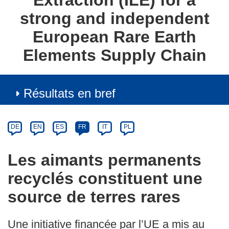
Extraction (ILE) for a
strong and independent
European Rare Earth
Elements Supply Chain
Résultats en bref
Article
Category
Article
DE
EN
ES
FR
IT
PL
available
in
Les aimants permanents
the
recyclés constituent une
following
languages:
source de terres rares
Une initiative financée par l’UE a mis au