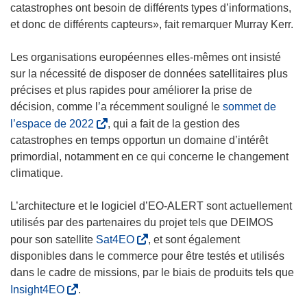
ê
n
e
catastrophes ont besoin de différents types d’informations,
t
ê
f
et donc de différents capteurs», fait remarquer Murray Kerr.
r
t
e
e
r
n
Les organisations européennes elles-mêmes ont insisté
)
e
ê
sur la nécessité de disposer de données satellitaires plus
)
t
précises et plus rapides pour améliorer la prise de
r
décision, comme l’a récemment souligné le
sommet de
e
(
l’espace de 2022
, qui a fait de la gestion des
)
s
catastrophes en temps opportun un domaine d’intérêt
’
primordial, notamment en ce qui concerne le changement
o
climatique.
u
v
L’architecture et le logiciel d’EO-ALERT sont actuellement
r
utilisés par des partenaires du projet tels que DEIMOS
e
(
pour son satellite
Sat4EO
, et sont également
d
s
disponibles dans le commerce pour être testés et utilisés
a
’
dans le cadre de missions, par le biais de produits tels que
n
o
(
Insight4EO
.
s
u
s