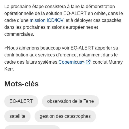
u
v
’
La prochaine étape consistera à faire la démonstration
n
r
o
opérationnelle de la solution EO-ALERT en orbite, dans le
e
e
u
cadre d’une
mission IOD/IOV
, et à déployer ces capacités
n
d
v
dans les prochaines missions européennes et
o
a
r
commerciales.
u
n
e
v
s
d
«Nous aimerions beaucoup voir EO-ALERT apporter sa
e
u
a
contribution aux services d’urgence, notamment dans le
l
n
n
(
cadre des futurs systèmes
Copernicus»
, conclut Murray
l
e
s
s
Kerr.
e
n
u
’
f
o
Mots‑clés
n
o
e
u
e
u
n
v
n
v
EO-ALERT
observation de la Terre
ê
e
o
r
t
l
u
e
r
satellite
gestion des catastrophes
l
v
d
e
e
e
a