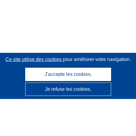
Ce site utilise des cookies
pour améliorer votre navigation.
J'accepte les cookies.
Je refuse les cookies.
CORDIS - Résultats de la recherche de l’UE
Ce site web est géré par l'
Office des publications de
l’Union européenne