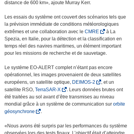
distance de 600 km», ajoute Murray Kerr.
Les essais du système ont couvert des scénarios tels que
la prévision immédiate de conditions météorologiques
(
extrêmes et une collaboration avec le
CMRE
à La
s
Spezia, en Italie, pour la détection et la classification en
’
temps réel des navires maritimes, un élément important
o
pour les missions de recherche et de sauvetage.
u
v
Le système EO-ALERT complet n’étant pas encore
r
opérationnel, les images provenaient de deux satellites
e
(
européens, un satellite optique,
DEIMOS-2
, et un
d
s
(
satellite RSO,
TerraSAR-X
. Leurs données brutes ont
a
’
s
été traitées au sol avant d’être transmises au niveau
n
o
’
mondial grâce à un système de communication sur
orbite
s
u
o
(
géosynchrone
.
u
v
u
s
n
r
v
’
«Nous avons été surpris par les performances du système
e
e
r
o
observées lors des tests finaux. L’objectif était d’atteindre