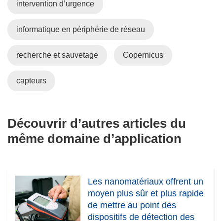
)
f
l
n
intervention d’urgence
e
l
s
n
e
u
informatique en périphérie de réseau
ê
f
n
t
e
e
recherche et sauvetage
Copernicus
r
n
n
e
ê
o
capteurs
)
t
u
r
v
e
e
Découvrir d’autres articles du
)
l
l
même domaine d’application
e
f
e
n
Les nanomatériaux offrent un
ê
moyen plus sûr et plus rapide
t
de mettre au point des
r
dispositifs de détection des