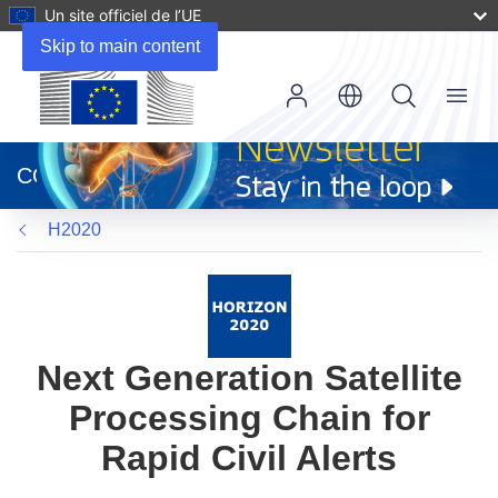
Un site officiel de l’UE
Skip to main content
Menu
(s’ouvre
dans
CORDIS
une
nouvelle
H2020
fenêtre)
Next Generation Satellite
Processing Chain for
Rapid Civil Alerts