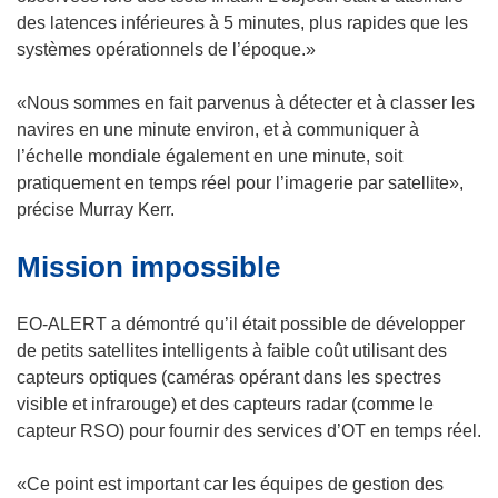
n
d
e
u
des latences inférieures à 5 minutes, plus rapides que les
o
a
d
v
systèmes opérationnels de l’époque.»
u
n
a
r
v
s
n
e
«Nous sommes en fait parvenus à détecter et à classer les
e
u
s
d
navires en une minute environ, et à communiquer à
l
n
u
a
l’échelle mondiale également en une minute, soit
l
e
n
n
pratiquement en temps réel pour l’imagerie par satellite»,
e
n
e
s
précise Murray Kerr.
f
o
n
u
e
u
Mission impossible
o
n
n
v
u
e
ê
e
v
n
EO-ALERT a démontré qu’il était possible de développer
t
l
e
o
de petits satellites intelligents à faible coût utilisant des
r
l
l
u
capteurs optiques (caméras opérant dans les spectres
e
e
l
v
visible et infrarouge) et des capteurs radar (comme le
)
f
e
e
capteur RSO) pour fournir des services d’OT en temps réel.
e
f
l
n
e
l
«Ce point est important car les équipes de gestion des