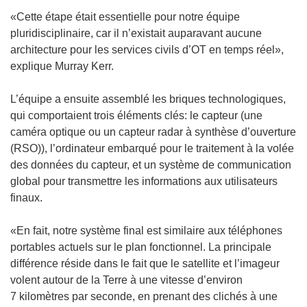
e
v
«Cette étape était essentielle pour notre équipe
l
e
pluridisciplinaire, car il n’existait auparavant aucune
l
l
architecture pour les services civils d’OT en temps réel»,
e
l
explique Murray Kerr.
f
e
e
f
L’équipe a ensuite assemblé les briques technologiques,
n
e
qui comportaient trois éléments clés: le capteur (une
ê
n
caméra optique ou un capteur radar à synthèse d’ouverture
t
ê
(RSO)), l’ordinateur embarqué pour le traitement à la volée
r
t
des données du capteur, et un système de communication
e
r
global pour transmettre les informations aux utilisateurs
)
e
finaux.
)
«En fait, notre système final est similaire aux téléphones
portables actuels sur le plan fonctionnel. La principale
différence réside dans le fait que le satellite et l’imageur
volent autour de la Terre à une vitesse d’environ
7 kilomètres par seconde, en prenant des clichés à une