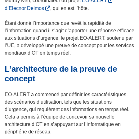
Murray Kerr, coordinateur du projet
EO-ALERT
s
(
d’Elecnor Deimos
, qui en est l’hôte.
’
s
o
’
Étant donné l’importance que revêt la rapidité de
u
o
l’information quand il s’agit d’apporter une réponse efficace
v
u
aux situations d’urgence, le projet EO-ALERT, soutenu par
r
v
l’UE, a développé une preuve de concept pour les services
e
r
mondiaux d’OT en temps réel.
d
e
L’architecture de la preuve de
a
d
n
a
concept
s
n
u
s
EO-ALERT a commencé par définir les caractéristiques
n
u
des scénarios d’utilisation, tels que les situations
e
n
d’urgence, qui requièrent des informations en temps réel.
n
e
Cela a permis à l’équipe de concevoir sa nouvelle
o
n
architecture d’OT en s’appuyant sur l’informatique en
u
o
périphérie de réseau.
v
u