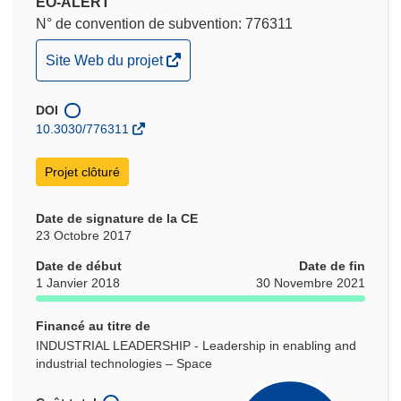
EO-ALERT
N° de convention de subvention: 776311
(s’ouvre
Site Web du projet
dans
une
DOI
nouvelle
10.3030/776311
fenêtre)
Projet clôturé
Date de signature de la CE
23 Octobre 2017
Date de début
Date de fin
1 Janvier 2018
30 Novembre 2021
Financé au titre de
INDUSTRIAL LEADERSHIP - Leadership in enabling and
industrial technologies – Space