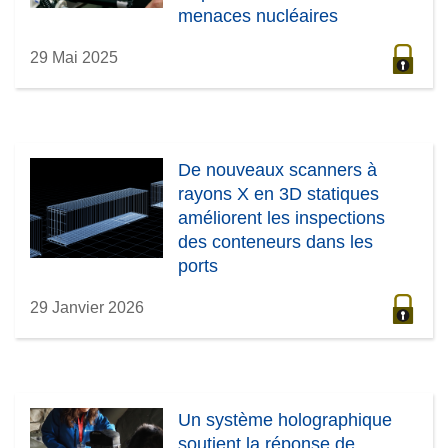
e
menaces nucléaires
)
29 Mai 2025
De nouveaux scanners à
rayons X en 3D statiques
améliorent les inspections
des conteneurs dans les
ports
29 Janvier 2026
Un système holographique
soutient la réponse de