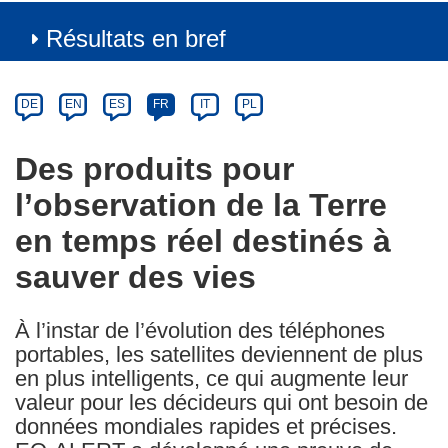
Résultats en bref
Article
Category
Article
DE
EN
ES
FR
IT
PL
available
in
Des produits pour
the
l’observation de la Terre
following
languages:
en temps réel destinés à
sauver des vies
À l’instar de l’évolution des téléphones
portables, les satellites deviennent de plus
en plus intelligents, ce qui augmente leur
valeur pour les décideurs qui ont besoin de
données mondiales rapides et précises.