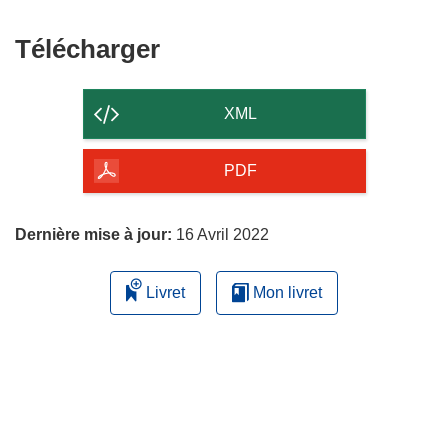
Télécharger
Télécharger
le
contenu
XML
de
la
PDF
page
Dernière mise à jour:
16 Avril 2022
Livret
Mon livret