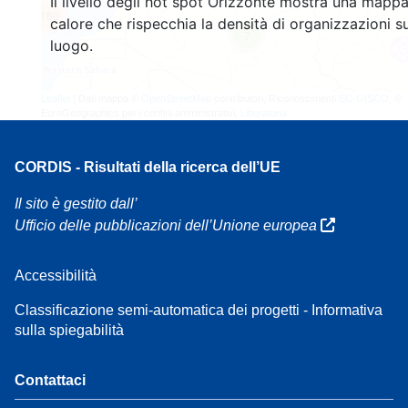
Il livello degli hot spot Orizzonte mostra una mappa
160
calore che rispecchia la densità di organizzazioni su
7
luogo.
Leaflet
| Dati mappa ©
OpenStreetMap
contributori, Riconoscimenti
EC-GISCO
, ©
EuroGeographics per i confini amministrativi,
Liberatoria
CORDIS - Risultati della ricerca dell’UE
Il sito è gestito dall’
Ufficio delle pubblicazioni dell’Unione europea
Accessibilità
Classificazione semi-automatica dei progetti - Informativa
sulla spiegabilità
Contattaci