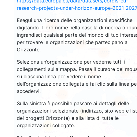
https://data.europa.eu/data/datasets/cordis-eu-
2933
research-projects-under-horizon-europe-2021-2027
Esegui una ricerca delle organizzazioni specifiche
1553
digitando il loro nome nella casella di ricerca oppur
ingrandisci qualsiasi parte del mondo di tuo interes
per trovare le organizzazioni che partecipano a
10055
Orizzonte.
12887
Seleziona un’organizzazione per vederne tutti i
collegamenti sulla mappa. Passa il cursore del mou
6511
1355
su ciascuna linea per vedere il nome
dell’organizzazione collegata e fai clic sulla linea pe
accedervi.
7775
845
Sulla sinistra è possibile passare ai dettagli delle
organizzazioni selezionate (indirizzo, sito web e lis
11
dei progetti Orizzonte) e alla lista di tutte le
organizzazioni collegate.
63