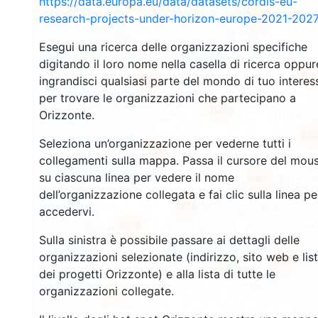
https://data.europa.eu/data/datasets/cordis-eu-
2763
research-projects-under-horizon-europe-2021-2027
Esegui una ricerca delle organizzazioni specifiche
2
digitando il loro nome nella casella di ricerca oppur
225
ingrandisci qualsiasi parte del mondo di tuo interes
4974
per trovare le organizzazioni che partecipano a
15292
Orizzonte.
390
Seleziona un’organizzazione per vederne tutti i
653
collegamenti sulla mappa. Passa il cursore del mou
su ciascuna linea per vedere il nome
7860
dell’organizzazione collegata e fai clic sulla linea pe
2270
accedervi.
5579
Sulla sinistra è possibile passare ai dettagli delle
organizzazioni selezionate (indirizzo, sito web e lis
328
4
dei progetti Orizzonte) e alla lista di tutte le
organizzazioni collegate.
55