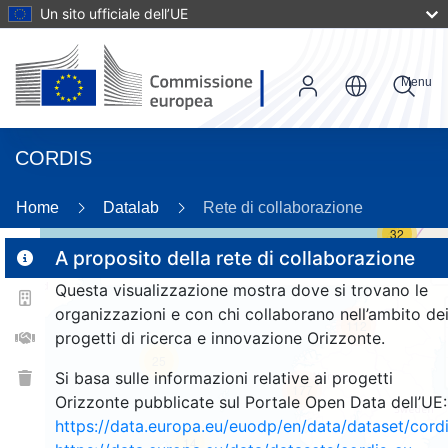
Un sito ufficiale dell’UE
Menu
CORDIS
Home
Datalab
Rete di collaborazione
32
A proposito della rete di collaborazione
Questa visualizzazione mostra dove si trovano le
2
organizzazioni e con chi collaborano nell’ambito de
112
progetti di ricerca e innovazione Orizzonte.
25
Si basa sulle informazioni relative ai progetti
177
Orizzonte pubblicate sul Portale Open Data dell’UE:
https://data.europa.eu/euodp/en/data/dataset/cor
14