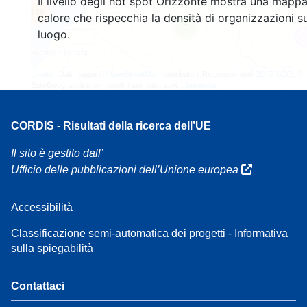
Il livello degli hot spot Orizzonte mostra una mappa
158
calore che rispecchia la densità di organizzazioni su
7
luogo.
Leaflet
| Dati mappa ©
OpenStreetMap
contributori, Riconoscimenti
EC-GISCO
, ©
EuroGeographics per i confini amministrativi,
Liberatoria
CORDIS - Risultati della ricerca dell’UE
Il sito è gestito dall’
Ufficio delle pubblicazioni dell’Unione europea
Accessibilità
Classificazione semi-automatica dei progetti - Informativa
sulla spiegabilità
Contattaci