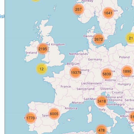
:
257
1641
disH2020projects
.
21
2672
2195
o
12
1890
19379
5839
3418
6005
3
1770
478