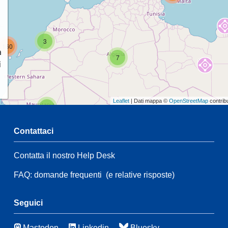
3
160
a
7
i
Leaflet
| Dati mappa ©
OpenStreetMap
contrib
2
Contattaci
54
Contatta il nostro Help Desk
2
111
FAQ: domande frequenti
(e relative risposte)
54
62
3
Seguici
47
Mastodon
Linkedin
Bluesky