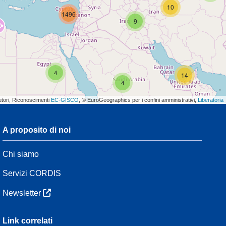
10
1496
9
4
14
4
utori, Riconoscimenti
EC-GISCO
, © EuroGeographics per i confini amministrativi,
Liberatoria
A proposito di noi
3
Chi siamo
54
Servizi CORDIS
Newsletter
3
Link correlati