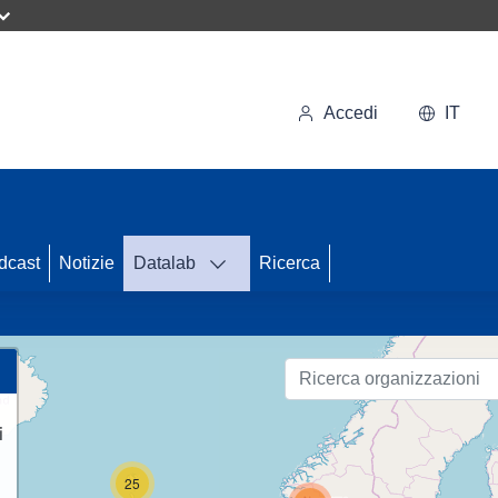
Accedi
IT
dcast
Notizie
Datalab
Ricerca
89
i
25