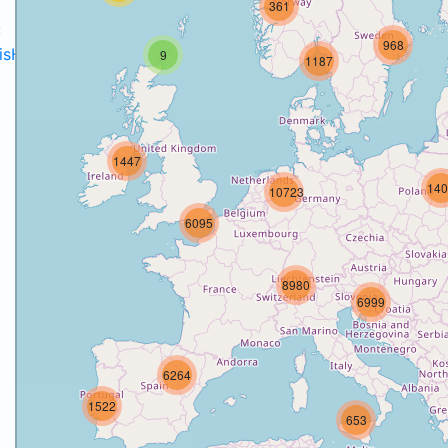
361
:
968
disH2020projects
.
9
1187
1447
140
10723
o
6095
8980
6999
6264
1522
653