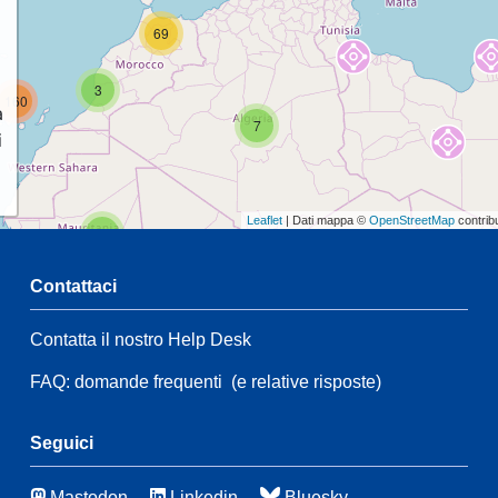
69
3
160
a
7
i
Leaflet
| Dati mappa ©
OpenStreetMap
contrib
2
Contattaci
47
Contatta il nostro Help Desk
2
35
30
FAQ: domande frequenti
(e relative risposte)
172
3
Seguici
44
Mastodon
Linkedin
Bluesky