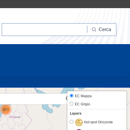
Cerca
Cerca
20
7
EC Mappa
EC Grigio
311
Layers
Hot spot Orizzonte