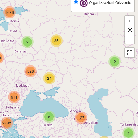
Organizzazioni Orizzonte
1636
+
-
35
2
6
2
328
24
911
6
127
2782
4